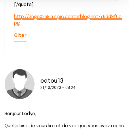
e
partageons également des informations sur l'utilisation de
[/quote]
n
notre site avec nos partenaires de médias sociaux, de
t
publicité et d'analyse, qui peuvent combiner celles-ci
http://ange0259.a.n.pic.centerblog.net/76dd9f0c.j
pg
avec d'autres informations que vous leur avez fournies
ou qu'ils ont collectées lors de votre utilisation de leurs
Citer
services.
catou13
21/10/2020 - 08:24
Bonjour Lodye,
Quel plaisir de vous lire et de voir que vous avez repris