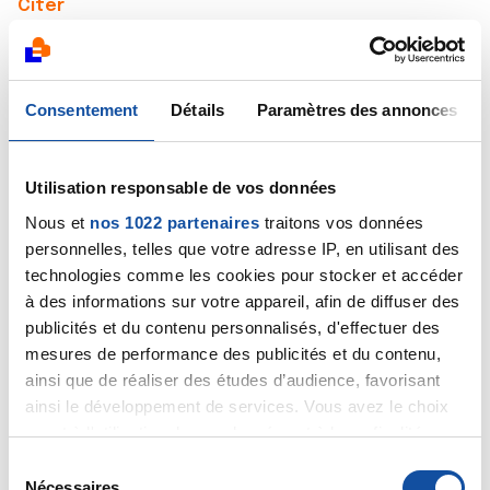
Citer
Consentement
Détails
Paramètres des annonces
Lodye
Utilisation responsable de vos données
20/10/2020 - 21:06
Nous et
nos 1022 partenaires
traitons vos données
personnelles, telles que votre adresse IP, en utilisant des
technologies comme les cookies pour stocker et accéder
Bonsoir, je profite d’un passage sur le forum pour
à des informations sur votre appareil, afin de diffuser des
tous vous saluer. Je lis régulièrement les posts mais
publicités et du contenu personnalisés, d'effectuer des
j’ai moins de temps disponible depuis ma reprise
mesures de performance des publicités et du contenu,
professionnelle.. J’ai pu fêter mes 1 an de rémission...
ainsi que de réaliser des études d’audience, favorisant
et je pense régulièrement à vous tous. Ma vie a repris
ainsi le développement de services. Vous avez le choix
un cours à peu près normal même si mes troubles
digestifs fréquents et la présence de mon port à
quant à l'utilisation de vos données et à leurs finalités.
cath me ramènent à la réalité. Bisous à tous.
Vous pouvez modifier ou retirer votre consentement à
S
tout moment en consultant la Déclaration relative aux
Nécessaires