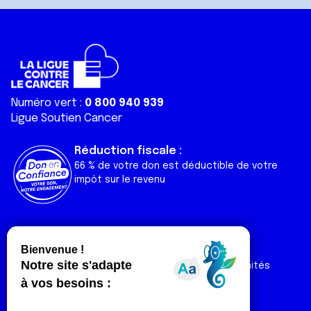
Numéro vert :
0 800 940 939
Ligue Soutien Cancer
Réduction fiscale :
66 % de votre don est déductible de votre
impôt sur le revenu
Liens utiles
Espaces
Nos actualités
Forum
Nos publications
Espace Ligue & comités
Contact
Espace chercheur
Devenir partenaire
Espace presse