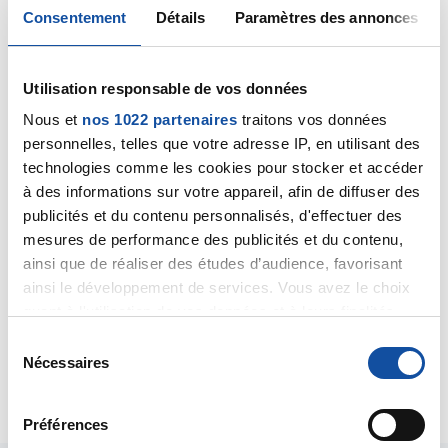
Consentement
Détails
Paramètres des annonces
Utilisation responsable de vos données
Dr A.Marceau
21/04/2020 - 15:19
Nous et
nos 1022 partenaires
traitons vos données
personnelles, telles que votre adresse IP, en utilisant des
technologies comme les cookies pour stocker et accéder
à des informations sur votre appareil, afin de diffuser des
Bonjour,
publicités et du contenu personnalisés, d'effectuer des
J'espère que vous aurez des témoignages sur ce
mesures de performance des publicités et du contenu,
forum avant l'intervention de mardi prochain, c'est
ainsi que de réaliser des études d’audience, favorisant
probable car ce thème fait l'objet de nombreuses
ainsi le développement de services. Vous avez le choix
sollicitations ici.
quant à l'utilisation de vos données et à leurs finalités.
Bien cordialement
Vous pouvez modifier ou retirer votre consentement à
Dr A.Marceau
S
tout moment en consultant la Déclaration relative aux
Nécessaires
é
Citer
cookies ou en cliquant sur l'icône de confidentialité.
l
e
Préférences
Si vous le permettez, nous aimerions également :
c