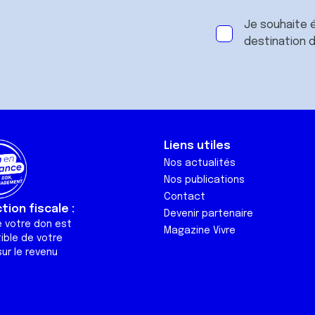
Je souhaite é
destination 
Liens utiles
Nos actualités
Nos publications
Contact
ion fiscale :
Devenir partenaire
e votre don est
Magazine Vivre
ible de votre
ur le revenu