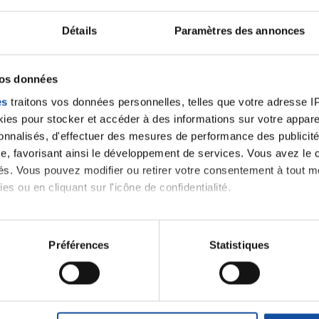
Détails
Paramètres des annonces
ancer une nouvelle discussion vous aurez besoin de vous 
vos données
Se connecter
Créer un nouveau compte
es
traitons vos données personnelles, telles que votre adresse IP,
es pour stocker et accéder à des informations sur votre appareil
sonnalisés, d'effectuer des mesures de performance des publicité
e, favorisant ainsi le développement de services. Vous avez le ch
ités. Vous pouvez modifier ou retirer votre consentement à tout 
es ou en cliquant sur l'icône de confidentialité.
imerions également :
tions sur votre localisation géographique qui peuvent être précis
Préférences
Statistiques
eil en l'analysant activement pour en relever les caractéristique
Thématiques
aitement de vos données personnelles et définir vos préférences
er ou retirer votre consentement à tout moment à partir de la dé