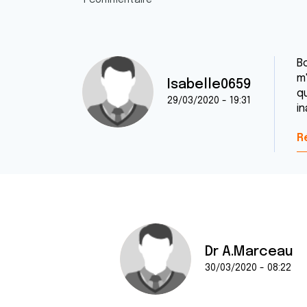
1 commentaire
B
m
Isabelle0659
qu
29/03/2020 - 19:31
i
R
Dr A.Marceau
30/03/2020 - 08:22