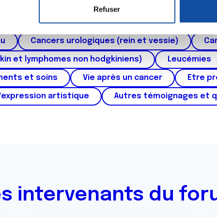
roïde et des voies respiratoires
Cancer du sein
Refuser
e personnaliser le contenu et les annonces, d'offrir des fonctio
ctum
Cancer de l'appareil génital féminin (col et 
rafic. Nous partageons également des informations sur l'utilisati
au
Cancers urologiques (rein et vessie)
Can
, de publicité et d'analyse, qui peuvent combiner celles-ci avec
ils ont collectées lors de votre utilisation de leurs services.
kin et lymphomes non hodgkiniens)
Leucémies
ments et soins
Vie après un cancer
Etre p
'expression artistique
Autres témoignages et 
s intervenants du fo