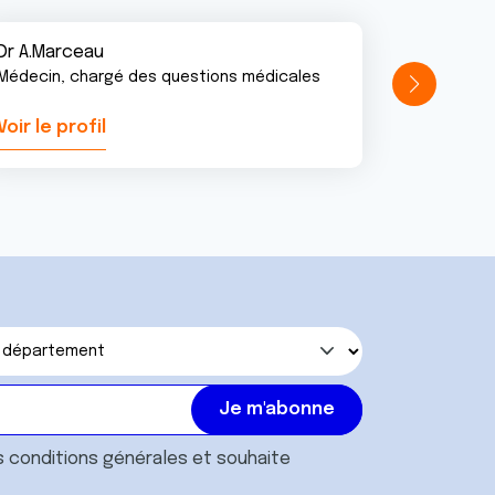
Dr A.Marceau
Médecin, chargé des questions médicales
Voir le profil
Voir le pr
s
conditions générales
et souhaite