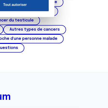
Cancer de la prostate
Tout autoriser
nnalités relatives aux médias
corps de l'utérus, ovaires)
on de notre site avec nos
cer du testicule
 d'autres informations que
Autres types de cancers
roche d'une personne malade
questions
rum