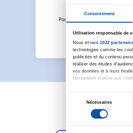
Consentement
Pour écrire un commentaire ou l
Utilisation responsable de 
Nous et
nos 1022 partenair
technologies comme les cooki
publicités et du contenu per
réaliser des études d’audienc
vos données et à leurs final
Déclaration relative aux cooki
Si vous le permettez, nous a
S
Collecter des informa
Nécessaires
é
Identifier votre appar
l
digitales).
e
Pour en savoir plus sur le tr
c
Détails »
. Vous pouvez modifi
t