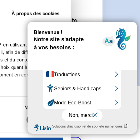
À propos des cookies
connecter ou de créer un compte.
 en utilisant des
, afin de diffuser des
s et du contenu, ainsi que de
oix quant à l'utilisation de
moment en consultant la
es à plusieurs mètres près
Marketing
s spécifiques (empreintes
, reportez-vous à la
section «
claration sur les cookies.