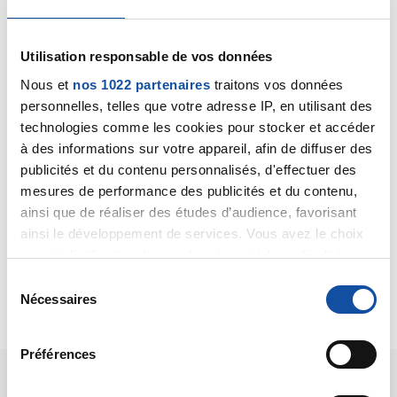
Utilisation responsable de vos données
Nous et
nos 1022 partenaires
traitons vos données
personnelles, telles que votre adresse IP, en utilisant des
rgt
technologies comme les cookies pour stocker et accéder
17/03/2024 - 20:04
à des informations sur votre appareil, afin de diffuser des
publicités et du contenu personnalisés, d'effectuer des
mesures de performance des publicités et du contenu,
ainsi que de réaliser des études d’audience, favorisant
Merci , avec ce type de cancer le mieux ne serait il
ainsi le développement de services. Vous avez le choix
pas la mamectomie total, mon medecin traitant m' a
quant à l'utilisation de vos données et à leurs finalités.
dit qu ils allaient me le proposer .
Vous pouvez modifier ou retirer votre consentement à
S
Citer
tout moment en consultant la Déclaration relative aux
Nécessaires
é
cookies ou en cliquant sur l'icône de confidentialité.
l
e
Préférences
Si vous le permettez, nous aimerions également :
c
Collecter des informations sur votre localisation
t