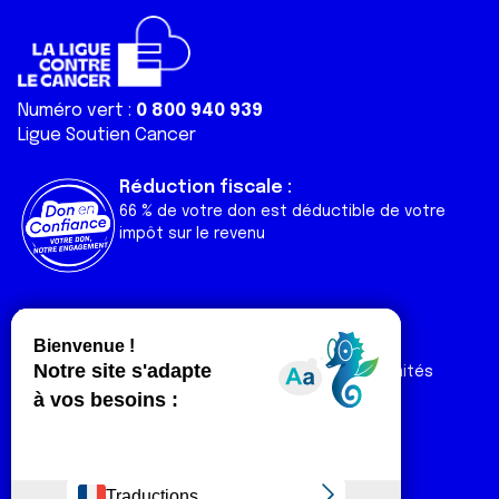
Numéro vert :
0 800 940 939
Ligue Soutien Cancer
Réduction fiscale :
66 % de votre don est déductible de votre
impôt sur le revenu
Liens utiles
Espaces
Nos actualités
Forum
Nos publications
Espace Ligue & comités
Contact
Espace chercheur
Devenir partenaire
Espace presse
Magazine Vivre
Intranet