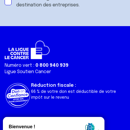
destination des entreprises.
Numéro vert :
0 800 940 939
Ligue Soutien Cancer
Réduction fiscale :
66 % de votre don est déductible de votre
impôt sur le revenu
Liens utiles
Espaces
Nos actualités
Forum