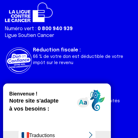
services.
Numéro vert :
0 800 940 939
Ligue Soutien Cancer
Réduction fiscale :
66 % de votre don est déductible de votre
impôt sur le revenu
Liens utiles
Espaces
Nos actualités
Forum
Nos publications
Espace Ligue & comités
Contact
Espace chercheur
Devenir partenaire
Espace presse
Magazine Vivre
Intranet