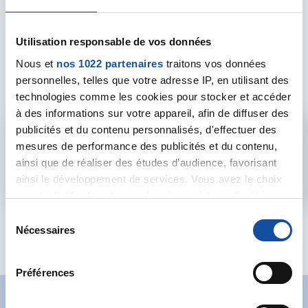
Utilisation responsable de vos données
Les intervenants du
Nous et
nos 1022 partenaires
traitons vos données
forum
personnelles, telles que votre adresse IP, en utilisant des
technologies comme les cookies pour stocker et accéder
à des informations sur votre appareil, afin de diffuser des
publicités et du contenu personnalisés, d'effectuer des
Admin forum
mesures de performance des publicités et du contenu,
ainsi que de réaliser des études d’audience, favorisant
Voir le profil
ainsi le développement de services. Vous avez le choix
quant à l'utilisation de vos données et à leurs finalités.
Vous pouvez modifier ou retirer votre consentement à
S
tout moment en consultant la Déclaration relative aux
Nécessaires
é
cookies ou en cliquant sur l'icône de confidentialité.
l
e
Préférences
Si vous le permettez, nous aimerions également :
c
Collecter des informations sur votre localisation
t