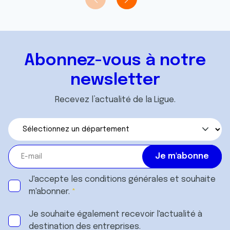
t
publicité et d'analyse, qui peuvent combiner celles-ci
avec d'autres informations que vous leur avez fournies
ou qu'ils ont collectées lors de votre utilisation de leurs
services.
Abonnez-vous à notre
newsletter
Recevez l’actualité de la Ligue.
J'accepte les
conditions générales
et souhaite
m'abonner.
Je souhaite également recevoir l'actualité à
destination des entreprises.