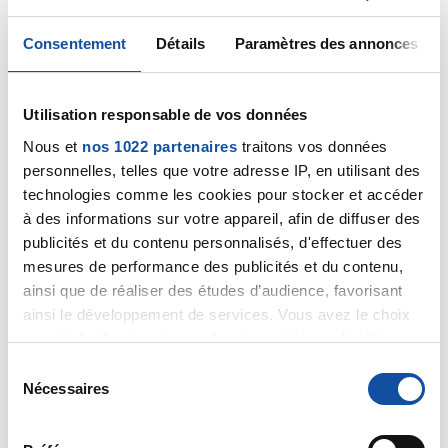
conséquences. Si l'état de santé de votre mère le
demande, demander soit une hospitalisation, soit une
Consentement
Détails
Paramètres des annonces
hospitalisation à domicile.
Bien cordialement
Dr A.Marceau
Utilisation responsable de vos données
Citer
Nous et
nos 1022 partenaires
traitons vos données
personnelles, telles que votre adresse IP, en utilisant des
technologies comme les cookies pour stocker et accéder
à des informations sur votre appareil, afin de diffuser des
publicités et du contenu personnalisés, d'effectuer des
mesures de performance des publicités et du contenu,
Twister
ainsi que de réaliser des études d’audience, favorisant
22/11/2020 - 20:42
ainsi le développement de services. Vous avez le choix
quant à l'utilisation de vos données et à leurs finalités.
Vous pouvez modifier ou retirer votre consentement à
S
tout moment en consultant la Déclaration relative aux
Nécessaires
é
Merci beaucoup Docteur
cookies ou en cliquant sur l'icône de confidentialité.
l
Citer
e