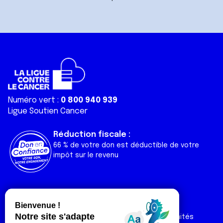
Numéro vert :
0 800 940 939
Ligue Soutien Cancer
Réduction fiscale :
66 % de votre don est déductible de votre
impôt sur le revenu
Liens utiles
Espaces
Nos actualités
Forum
Nos publications
Espace Ligue & comités