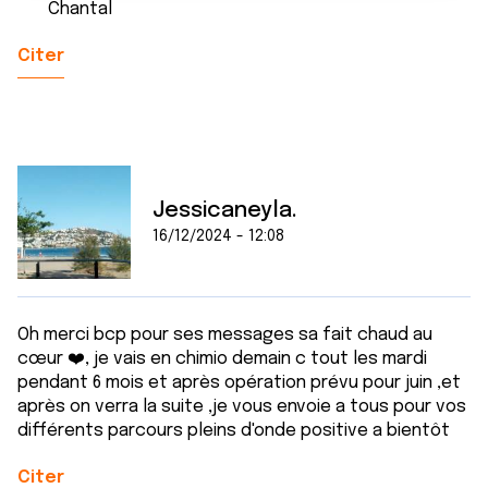
Chantal
t
publicité et d'analyse, qui peuvent combiner celles-ci
avec d'autres informations que vous leur avez fournies
Citer
ou qu'ils ont collectées lors de votre utilisation de leurs
services.
Jessicaneyla.
16/12/2024 - 12:08
Oh merci bcp pour ses messages sa fait chaud au
cœur ❤️, je vais en chimio demain c tout les mardi
pendant 6 mois et après opération prévu pour juin ,et
après on verra la suite ,je vous envoie a tous pour vos
différents parcours pleins d'onde positive a bientôt
Citer