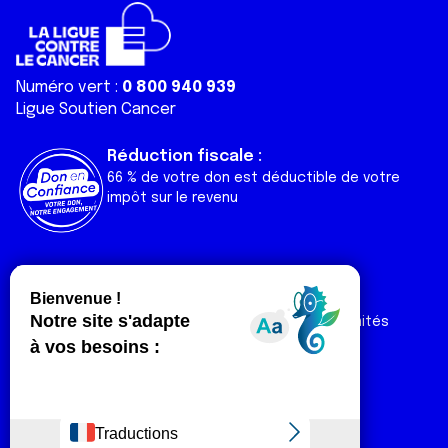
Numéro vert :
0 800 940 939
Ligue Soutien Cancer
Réduction fiscale :
66 % de votre don est déductible de votre
impôt sur le revenu
Liens utiles
Espaces
Nos actualités
Forum
Nos publications
Espace Ligue & comités
Contact
Espace chercheur
Devenir partenaire
Espace presse
Magazine Vivre
Intranet