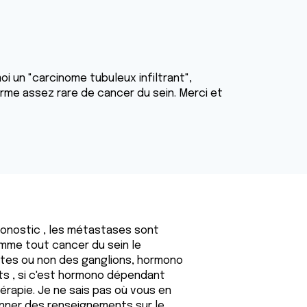
 un "carcinome tubuleux infiltrant",
forme assez rare de cancer du sein. Merci et
pronostic , les métastases sont
omme tout cancer du sein le
ntes ou non des ganglions, hormono
ts , si c'est hormono dépendant
érapie. Je ne sais pas où vous en
onner des renseignements sur le