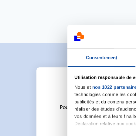
Consentement
Utilisation responsable de 
Nous et
nos 1022 partenair
technologies comme les cooki
publicités et du contenu per
Pour écrire un commentaire ou l
réaliser des études d’audienc
vos données et à leurs final
Déclaration relative aux cooki