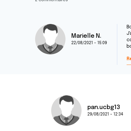
2 commentaires
Bo
J
Marielle N.
co
22/08/2021 - 15:09
b
R
pan.ucbg13
29/08/2021 - 12:34