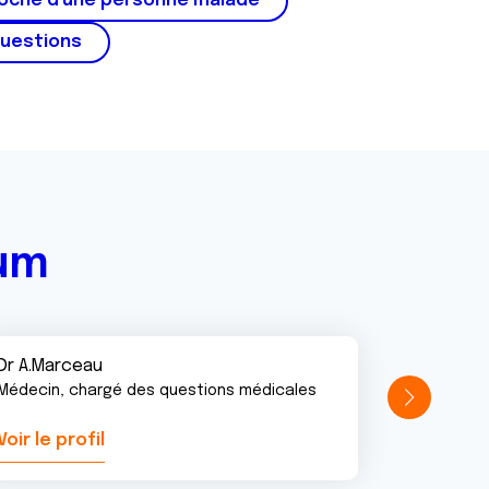
roche d'une personne malade
questions
rum
Dr A.Marceau
Médecin, chargé des questions médicales
Voir le profil
Voir le pr