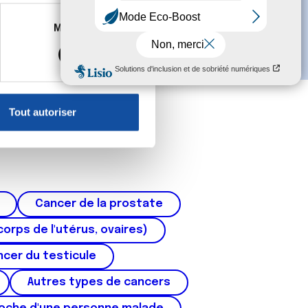
es à plusieurs mètres près
Marketing
s spécifiques (empreintes
, reportez-vous à la
section «
claration sur les cookies.
Tout autoriser
nnalités relatives aux médias
on de notre site avec nos
 d'autres informations que
Cancer de la prostate
corps de l'utérus, ovaires)
cer du testicule
Autres types de cancers