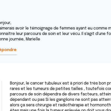
njour,
'aimerais avoir le témoignage de femmes ayant eu comme moi
nnaître leur parcours de soin et leur vécu. Il s'agit d'une 
onne journée, Marielle
épondre
Bonjour, le cancer tubuleux est à priori de très bon 
rares et les tumeurs de petites tailles , toutefois c
parcours de soin dépendra de divers facteurs, attei
dépendant ou pas Si les ganglions ne sont pas attein
alors ça sera chirurgie et radiothérapie et hormonoth
êtes mais une fois la tumeur enlevée on doit vous d