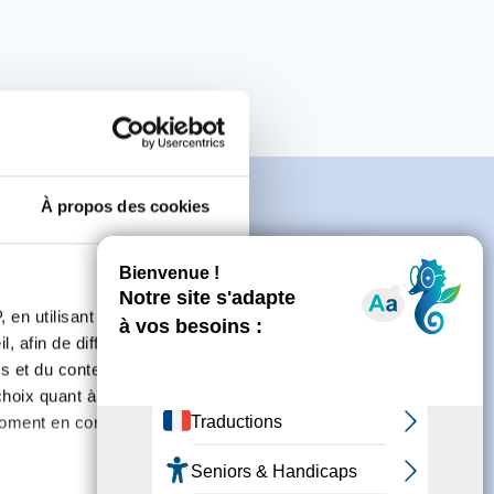
À propos des cookies
e
 en utilisant des
, afin de diffuser des
s et du contenu, ainsi que de
connecter ou de créer un compte.
oix quant à l'utilisation de
moment en consultant la