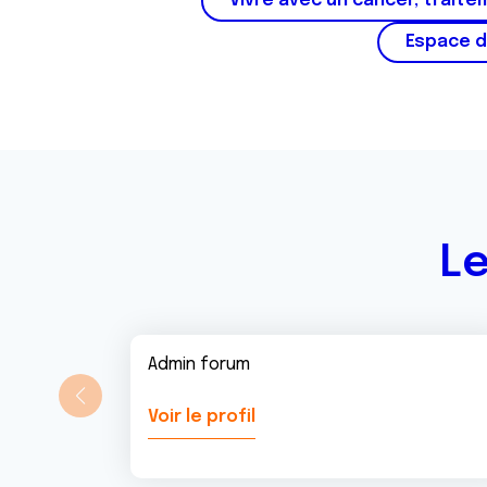
e
Vivre avec un cancer, traite
m
Espace d
e
n
t
Le
Admin forum
Voir le profil