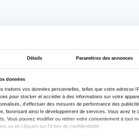
Détails
Paramètres des annonces
vos données
Ecrire un commentair
es
traitons vos données personnelles, telles que votre adresse IP,
es pour stocker et accéder à des informations sur votre appareil
sonnalisés, d'effectuer des mesures de performance des publicité
ancer une nouvelle discussion vous aurez besoin de vous 
e, favorisant ainsi le développement de services. Vous avez le ch
ités. Vous pouvez modifier ou retirer votre consentement à tout 
es ou en cliquant sur l'icône de confidentialité.
Se connecter
Créer un nouveau compte