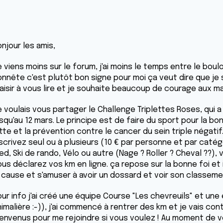
njour les amis,
 viens moins sur le forum, j'ai moins le temps entre le boulot
nnête c'est plutôt bon signe pour moi ça veut dire que je s
laisir à vous lire et je souhaite beaucoup de courage aux m
e voulais vous partager le Challenge Triplettes Roses, qui
squ'au 12 mars. Le principe est de faire du sport pour la b
tte et la prévention contre le cancer du sein triple négatif
nscrivez seul ou à plusieurs (10 € par personne et par cat
ed, Ski de rando, Vélo ou autre (Nage ? Roller ? Cheval ??),
us déclarez vos km en ligne. ça repose sur la bonne foi et il
a cause et s'amuser à avoir un dossard et voir son classeme
ur info j'ai créé une équipe Course "Les chevreuils" et une 
imalière :-)), j'ai commencé à rentrer des km et je vais con
ienvenus pour me rejoindre si vous voulez ! Au moment de v