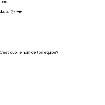
he....
skets 👌😘❤️
C'est quoi le nom de ton équipe?