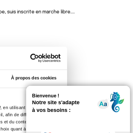
, suis inscrite en marche libre.....
 du coup je sais pas où tu vas
À propos des cookies
tps://challenge-triplettes-
rand-public-2/
fin de classement ?! tu verras quand
 en utilisant des
, afin de diffuser des
s et du contenu, ainsi que de
oix quant à l'utilisation de