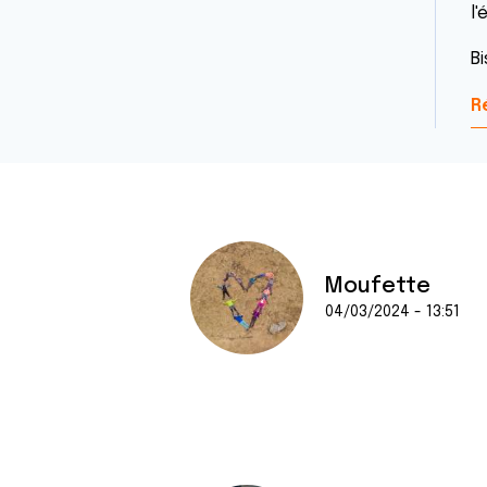
l'
B
R
Moufette
04/03/2024 - 13:51