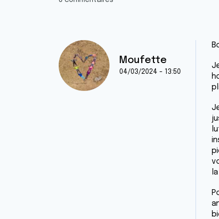
8 commentaires
Bo
Moufette
Je
04/03/2024 - 13:50
ho
p
J
ju
lu
i
pi
vo
l
Po
an
b