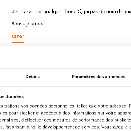
J'ai dû zapper quelque chose 🤔 j'ai pas de nom d'équipe
Bonne journée
Citer
c'était pas obligé d'en écrire une, mais
Détails
Paramètres des annonces
apparaitre. Regarde le classement : ht
fette
roses.com/classements-challenges-g
/2024 - 08:53
vos données
est-ce que tu es le nom "3059347" en 
es
traitons vos données personnelles, telles que votre adresse IP,
tu déclareras tes km...
es pour stocker et accéder à des informations sur votre appareil
Bonne journée
sonnalisés, d'effectuer des mesures de performance des publicité
e, favorisant ainsi le développement de services. Vous avez le ch