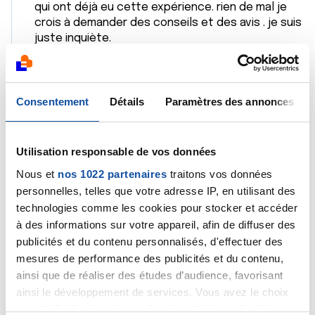
qui ont déjà eu cette expérience. rien de mal je
crois à demander des conseils et des avis . je suis
juste inquiète.
Citer
Consentement
Détails
Paramètres des annonces
Utilisation responsable de vos données
Nous et
nos 1022 partenaires
traitons vos données
Souricette
personnelles, telles que votre adresse IP, en utilisant des
03/05/2020 - 14:51
technologies comme les cookies pour stocker et accéder
à des informations sur votre appareil, afin de diffuser des
publicités et du contenu personnalisés, d'effectuer des
mesures de performance des publicités et du contenu,
Bien sûr qu'il n'y a rien de mal à demander des avis et je
ainsi que de réaliser des études d’audience, favorisant
comprends votre inquiétude, mais pourquoi pensez-
vous forcément à un cancer ? il y a quand même plein
ainsi le développement de services. Vous avez le choix
d'autres choses à envisager avant de se voir avec un
quant à l'utilisation de vos données et à leurs finalités.