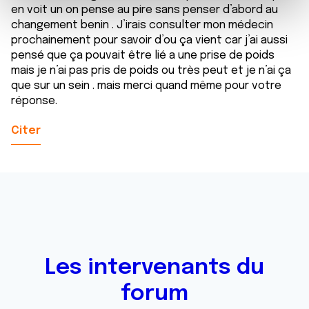
e
et les annonces, d'offrir des fonctionnalités relatives aux
en voit un on pense au pire sans penser d’abord au
m
médias sociaux et d'analyser notre trafic. Nous
changement benin . J’irais consulter mon médecin
e
partageons également des informations sur l'utilisation de
prochainement pour savoir d’ou ça vient car j’ai aussi
n
notre site avec nos partenaires de médias sociaux, de
pensé que ça pouvait être lié a une prise de poids
t
mais je n’ai pas pris de poids ou très peut et je n’ai ça
publicité et d'analyse, qui peuvent combiner celles-ci
que sur un sein . mais merci quand même pour votre
avec d'autres informations que vous leur avez fournies
réponse.
ou qu'ils ont collectées lors de votre utilisation de leurs
services.
Citer
Les intervenants du
forum