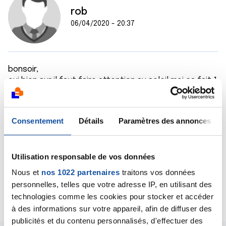
rob
06/04/2020 - 20:37
bonsoir,
oui bien sur il faut faire attention au soleil,moi ça fait 1
an et demi que j'ai finis ma chimio,mais je reste
extrèmenent vigilant la dessus,juste le temps de
faire le plein de vitamines et c'est tout,fini les bains
Consentement
Détails
Paramètres des annonces
de soleil,je met une casquette pour les ballades,mais
franchement chui mieux a l'ombre.
maintenant je ne connais pas excactement les vertus
Utilisation responsable de vos données
et les désagrément du soleil après une chimio.
bonne soirée
Nous et
nos 1022 partenaires
traitons vos données
personnelles, telles que votre adresse IP, en utilisant des
Citer
technologies comme les cookies pour stocker et accéder
à des informations sur votre appareil, afin de diffuser des
publicités et du contenu personnalisés, d'effectuer des