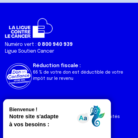
Numéro vert :
0 800 940 939
Ligue Soutien Cancer
Réduction fiscale :
66 % de votre don est déductible de votre
impôt sur le revenu
Liens utiles
Espaces
Nos actualités
Forum
Nos publications
Espace Ligue & comités
Contact
Espace chercheur
Devenir partenaire
Espace presse