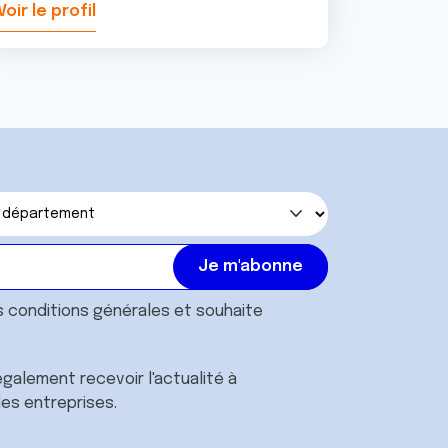
Voir le profil
Voir le pr
s
conditions générales
et souhaite
galement recevoir l'actualité à
des entreprises.