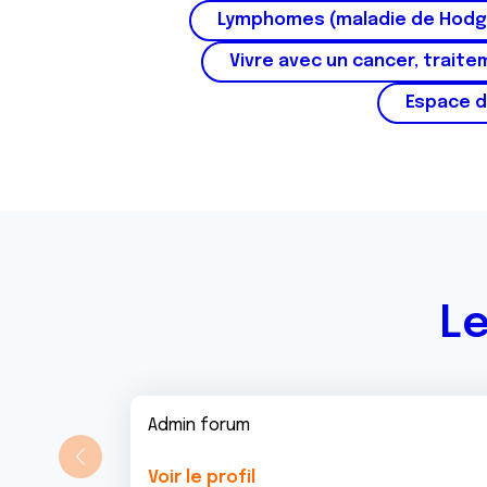
t
Lymphomes (maladie de Hodg
e
m
Vivre avec un cancer, traite
e
Espace d
n
t
Le
Admin forum
Voir le profil