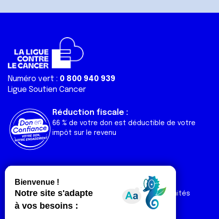
Numéro vert :
0 800 940 939
Ligue Soutien Cancer
Réduction fiscale :
66 % de votre don est déductible de votre
impôt sur le revenu
Liens utiles
Espaces
Nos actualités
Forum
Nos publications
Espace Ligue & comités
Contact
Espace chercheur
Devenir partenaire
Espace presse