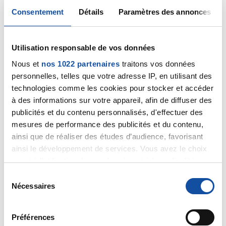
Citer
Consentement
Détails
Paramètres des annonces
Utilisation responsable de vos données
Nous et
nos 1022 partenaires
traitons vos données
Tarente
personnelles, telles que votre adresse IP, en utilisant des
technologies comme les cookies pour stocker et accéder
20/12/2023 - 07:35
à des informations sur votre appareil, afin de diffuser des
publicités et du contenu personnalisés, d'effectuer des
mesures de performance des publicités et du contenu,
Merci Evy, je te remercie pour ta réponse et j'ai vu ce
ainsi que de réaliser des études d’audience, favorisant
matin le lourd Protocole qui va se mettre en route le
ainsi le développement de services. Vous avez le choix
27 décembre, alors je te souhaite pleins de courage
quant à l'utilisation de vos données et à leurs finalités.
et quand même de bonnes fêtes avec tes cinq
Vous pouvez modifier ou retirer votre consentement à
S
tchoupinoux.. Milliers de bisous 😘🥰
tout moment en consultant la Déclaration relative aux
Nécessaires
é
cookies ou en cliquant sur l'icône de confidentialité.
Citer
l
e
Préférences
Si vous le permettez, nous aimerions également :
c