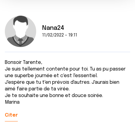
e
partageons également des informations sur l'utilisation de
n
notre site avec nos partenaires de médias sociaux, de
t
publicité et d'analyse, qui peuvent combiner celles-ci
avec d'autres informations que vous leur avez fournies
Nana24
ou qu'ils ont collectées lors de votre utilisation de leurs
11/02/2022 - 19:11
services.
Bonsoir Tarente,
Je suis tellement contente pour toi. Tu as pu passer
une superbe journée et c'est l'essentiel.
J'espère que tu t'en prévois d'autres. J'aurais bien
aimé faire partie de ta virée.
Je te souhaite une bonne et douce soirée.
Marina
Citer