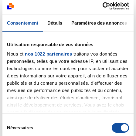
deuxième semaine de mars.. Ma soeur aujourd'hui a fait
une ponction d'un nodule a la thyroide et maintenant
je stresse pour elle , j'angoisse tellement pour elle et
je ne veux pas qu'elle subisse ce que j'ai subis moi ..10
Consentement
Détails
Paramètres des annonces
jours à attendre pour elle et moi ..En attendant
mercredi on va faire la bamboche mes soeurs et moi
,elles vont me fêter mon anniversaire ..on part la
Utilisation responsable de vos données
journée entière à st Rémy de Provence chez une
Nous et
nos 1022 partenaires
traitons vos données
autre de mes soeurs ..Vive la famille et vous mes amis
personnelles, telles que votre adresse IP, en utilisant des
..bonne fin de journée..bises.
technologies comme les cookies pour stocker et accéder
Chantal.
à des informations sur votre appareil, afin de diffuser des
Citer
publicités et du contenu personnalisés, d'effectuer des
mesures de performance des publicités et du contenu,
ainsi que de réaliser des études d’audience, favorisant
ainsi le développement de services. Vous avez le choix
quant à l'utilisation de vos données et à leurs finalités.
Vous pouvez modifier ou retirer votre consentement à
S
catou13
tout moment en consultant la Déclaration relative aux
Nécessaires
é
14/02/2022 - 17:09
cookies ou en cliquant sur l'icône de confidentialité.