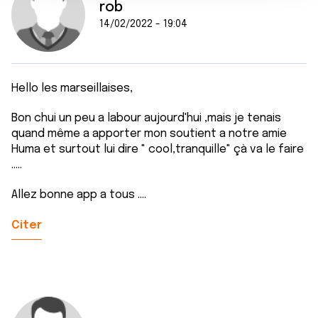
n
rob
notre site avec nos partenaires de médias sociaux, de
t
publicité et d'analyse, qui peuvent combiner celles-ci
14/02/2022 - 19:04
avec d'autres informations que vous leur avez fournies
ou qu'ils ont collectées lors de votre utilisation de leurs
services.
Hello les marseillaises,
Bon chui un peu a labour aujourd'hui ,mais je tenais
quand même a apporter mon soutient a notre amie
Huma et surtout lui dire " cool,tranquille" çà va le faire
.....
Allez bonne app a tous ....
Citer