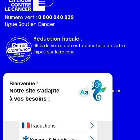
Numéro vert :
0 800 940 939
Ligue Soutien Cancer
Réduction fiscale :
66 % de votre don est déductible de votre
impôt sur le revenu
Liens utiles
Espaces
Nos actualités
Forum
Nos publications
Espace Ligue & comités
Contact
Espace chercheur
Devenir partenaire
Espace presse
Magazine Vivre
Intranet
Réseaux sociaux