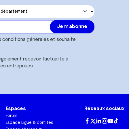
s
conditions générales
et souhaite
galement recevoir l'actualité à
des entreprises.
Espaces
Réseaux sociaux
Forum
Espace Ligue & comités
Fa
T
Lin
In
Yo
Tik