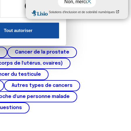
, reportez-vous à la
section «
claration sur les cookies.
Tout autoriser
nnalités relatives aux médias
on de notre site avec nos
 d'autres informations que
Cancer de la prostate
corps de l'utérus, ovaires)
cer du testicule
Autres types de cancers
roche d'une personne malade
questions