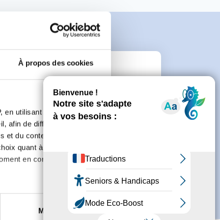
À propos des cookies
e
 en utilisant des
connecter ou de créer un compte.
, afin de diffuser des
s et du contenu, ainsi que de
oix quant à l'utilisation de
moment en consultant la
es à plusieurs mètres près
Marketing
s spécifiques (empreintes