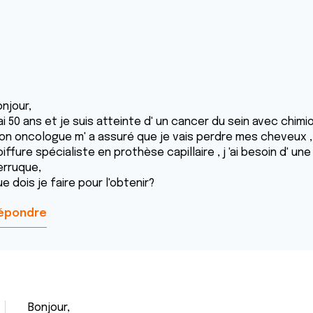
njour,
 ai 50 ans et je suis atteinte d' un cancer du sein avec chim
on oncologue m' a assuré que je vais perdre mes cheveux , j
iffure spécialiste en prothèse capillaire , j 'ai besoin d' un
erruque,
e dois je faire pour l'obtenir?
épondre
Bonjour,