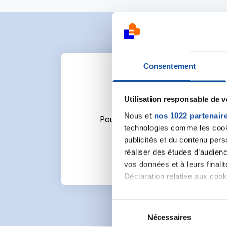
Consentement
Utilisation responsable de 
Nous et
nos 1022 partenair
Pour écrire un commentaire ou l
technologies comme les cooki
publicités et du contenu per
réaliser des études d’audienc
vos données et à leurs final
Déclaration relative aux cooki
Si vous le permettez, nous a
S
Collecter des informa
Nécessaires
é
Identifier votre appar