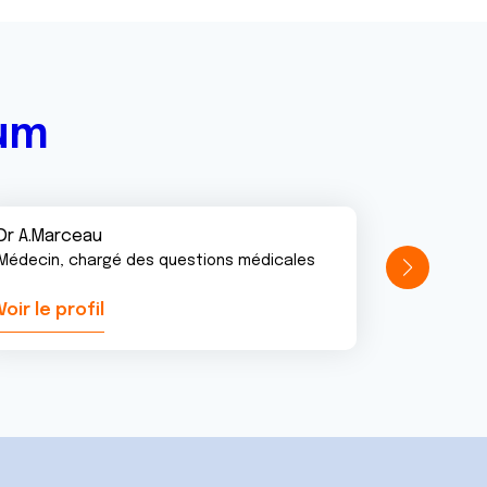
rum
Dr A.Marceau
Médecin, chargé des questions médicales
Voir le profil
Voir le pr