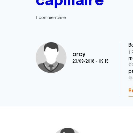
capillaire
1 commentaire
Bo
j'
oroy
m
23/09/2018 - 09:15
co
p
qu
R