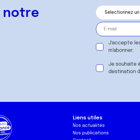
 notre
J'accepte le
m'abonner.
Je souhaite é
destination 
Liens utiles
Nos actualités
Nos publications