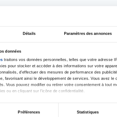
Détails
Paramètres des annonces
Ecrire un commentair
vos données
es
traitons vos données personnelles, telles que votre adresse IP,
ancer une nouvelle discussion vous aurez besoin de vous 
es pour stocker et accéder à des informations sur votre appareil
sonnalisés, d'effectuer des mesures de performance des publicité
e, favorisant ainsi le développement de services. Vous avez le ch
Se connecter
Créer un nouveau compte
ités. Vous pouvez modifier ou retirer votre consentement à tout 
es ou en cliquant sur l'icône de confidentialité.
imerions également :
tions sur votre localisation géographique qui peuvent être précis
Préférences
Statistiques
eil en l'analysant activement pour en relever les caractéristique