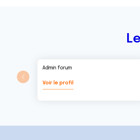
n
t
Le
Admin forum
Voir le profil