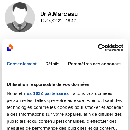
Dr A.Marceau
12/04/2021 - 18:47
Bonjour,
Cette douleur doit pouvoir être soulagée, parlez-en à
votre médecin et au besoin, demandez lui de vous
Consentement
Détails
Paramètres des annonces
diriger vers une consultation spécialisée contre la
douleur.
Bien cordialement
Utilisation responsable de vos données
Dr A.Marceau
Nous et
nos 1022 partenaires
traitons vos données
Citer
personnelles, telles que votre adresse IP, en utilisant des
technologies comme les cookies pour stocker et accéder
à des informations sur votre appareil, afin de diffuser des
publicités et du contenu personnalisés, d'effectuer des
mesures de performance des publicités et du contenu,