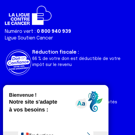
Numéro vert :
0 800 940 939
Ligue Soutien Cancer
Réduction fiscale :
66 % de votre don est déductible de votre
impôt sur le revenu
Liens utiles
Espaces
Nos actualités
Forum
Nos publications
Espace Ligue & comités
Contact
Espace chercheur
Devenir partenaire
Espace presse
Magazine Vivre
Intranet