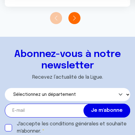
n
notre site avec nos partenaires de médias sociaux, de
t
publicité et d'analyse, qui peuvent combiner celles-ci
avec d'autres informations que vous leur avez fournies
ou qu'ils ont collectées lors de votre utilisation de leurs
services.
Abonnez-vous à notre
newsletter
Recevez l’actualité de la Ligue.
J'accepte les
conditions générales
et souhaite
m'abonner.