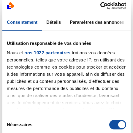
Citer
Consentement
Détails
Paramètres des annonces
Utilisation responsable de vos données
sylvie7012
Nous et
nos 1022 partenaires
traitons vos données
24/04/2023 - 09:40
personnelles, telles que votre adresse IP, en utilisant des
technologies comme les cookies pour stocker et accéder
à des informations sur votre appareil, afin de diffuser des
publicités et du contenu personnalisés, d'effectuer des
Bonjour Babou,
mesures de performance des publicités et du contenu,
2 ans après les 25 séances de radiothérapie je
ainsi que de réaliser des études d’audience, favorisant
ressens parfois comme une décharge électrique dans
la zone ou des courbatures musculaires autour du
ainsi le développement de services. Vous avez le choix
sein comme si j'avais soulevé des altères toute une
quant à l'utilisation de vos données et à leurs finalités.
matinée ! Heureusement c'est de moins en moins
Vous pouvez modifier ou retirer votre consentement à
S
fréquent
tout moment en consultant la Déclaration relative aux
Nécessaires
é
Bonne journée,
cookies ou en cliquant sur l'icône de confidentialité.
l