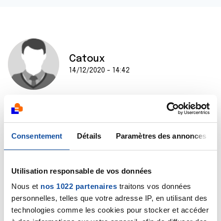
Catoux
14/12/2020 - 14:42
Bonjour,
Consentement
Détails
Paramètres des annonces
Pour moi j'ai eu les resultats de la biopsie le 09 juin,
Rdv chiurgien le 02 juillet opération le 17 juillet.
Donc c'est à peu pres la meme chose.
Prenez soin de vous.
Utilisation responsable de vos données
N'hesiter pas à revenir sur ce forum nous serons la
Nous et
nos 1022 partenaires
traitons vos données
pour vous.
personnelles, telles que votre adresse IP, en utilisant des
Cathy
technologies comme les cookies pour stocker et accéder