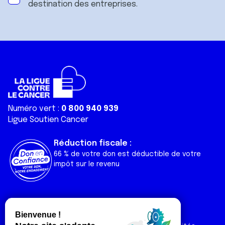
destination des entreprises.
Numéro vert :
0 800 940 939
Ligue Soutien Cancer
Réduction fiscale :
66 % de votre don est déductible de votre
impôt sur le revenu
Liens utiles
Espaces
Nos actualités
Forum