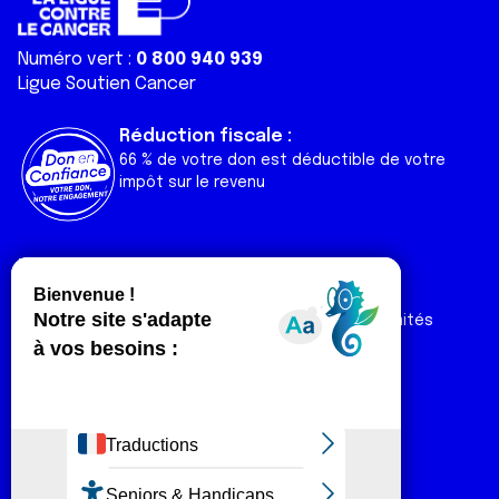
Numéro vert :
0 800 940 939
Ligue Soutien Cancer
Réduction fiscale :
66 % de votre don est déductible de votre
impôt sur le revenu
Liens utiles
Espaces
Nos actualités
Forum
Nos publications
Espace Ligue & comités
Contact
Espace chercheur
Devenir partenaire
Espace presse
Magazine Vivre
Intranet
Réseaux sociaux