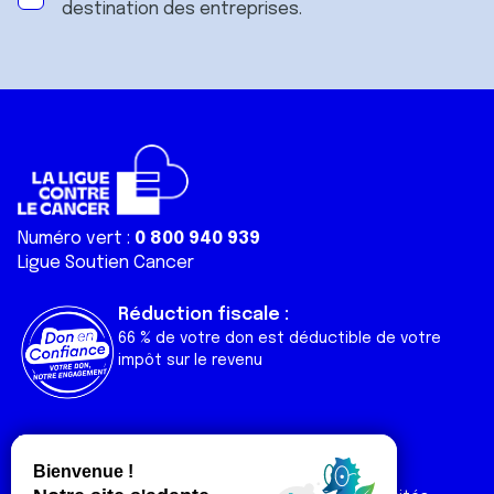
destination des entreprises.
Numéro vert :
0 800 940 939
Ligue Soutien Cancer
Réduction fiscale :
66 % de votre don est déductible de votre
impôt sur le revenu
Liens utiles
Espaces
Nos actualités
Forum