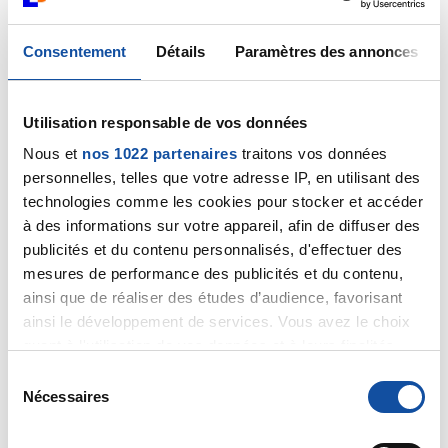
Consentement
Détails
Paramètres des annonces
Dr A.Marceau
29/08/2024 - 17:47
Utilisation responsable de vos données
Nous et
nos 1022 partenaires
traitons vos données
Bonjour,
personnelles, telles que votre adresse IP, en utilisant des
technologies comme les cookies pour stocker et accéder
Ces valeurs de transaminases et de gamme-GT sont
à des informations sur votre appareil, afin de diffuser des
avant tout à comparer à celles du dernier bilan
publicités et du contenu personnalisés, d'effectuer des
hépatique réalisé. Tenez-nous au courant des
mesures de performance des publicités et du contenu,
résultats de l'échographie réalisée demain et
ainsi que de réaliser des études d’audience, favorisant
communiquez-nous en même temps les valeurs
ainsi le développement de services. Vous avez le choix
précises de votre bilan hépatique.
quant à l'utilisation de vos données et à leurs finalités.
Cordialement
Vous pouvez modifier ou retirer votre consentement à
S
tout moment en consultant la Déclaration relative aux
Nécessaires
é
Dr Marceau
cookies ou en cliquant sur l'icône de confidentialité.
l