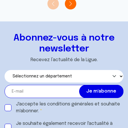
t
publicité et d'analyse, qui peuvent combiner celles-ci
avec d'autres informations que vous leur avez fournies
ou qu'ils ont collectées lors de votre utilisation de leurs
services.
Abonnez-vous à notre
newsletter
Recevez l’actualité de la Ligue.
J'accepte les
conditions générales
et souhaite
m'abonner.
Je souhaite également recevoir l'actualité à