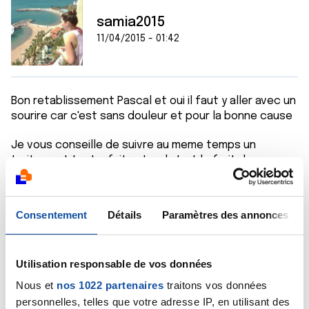
samia2015
11/04/2015 - 01:42
Bon retablissement Pascal et oui il faut y aller avec un
sourire car c'est sans douleur et pour la bonne cause
Je vous conseille de suivre au meme temps un
traitement tout a fait naturel c'est le fruit de
GRAVIOLA qui a ete decouvert comme remede miracle
contre le cancer et qui 10 000 fois mieux que la
chimio...n'arrettez rien de ce que vous dicte le
Consentement
Détails
Paramètres des annonces
medecin suivez tout ce qu il vous dit mais au meme
temps vous combinez avec le traitement naturel de
GRAVIOLA qui ne peut vous faire que du bien
Utilisation responsable de vos données
Il faut bien croire que dans la nature il y a des miracles
http://kasamia373.blogspot.com/2015/04/decouverte
Nous et
nos 1022 partenaires
traitons vos données
-de-fruit-qui-detruit-…
personnelles, telles que votre adresse IP, en utilisant des