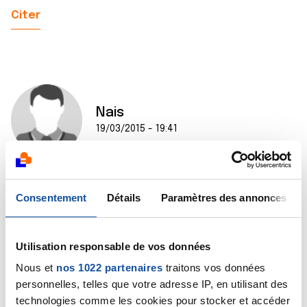
Citer
Nais
19/03/2015 - 19:41
bonjour, cancer du sein a 30 ans, actuellemenent la
Consentement
Détails
Paramètres des annonces
chimio est terminé. En effet moi aussi, je vais avoir une
ablation du sein et ca a l air compliqué et ca me fait
peur.....
Utilisation responsable de vos données
J attend de vos nouvelles en tout cas bon courage
Nous et
nos 1022 partenaires
traitons vos données
!!!!!!!!
personnelles, telles que votre adresse IP, en utilisant des
technologies comme les cookies pour stocker et accéder