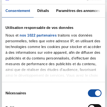
Consentement
Détails
Paramètres des annonces
Utilisation responsable de vos données
Nous et
nos 1022 partenaires
traitons vos données
personnelles, telles que votre adresse IP, en utilisant des
Les intervenants du
technologies comme les cookies pour stocker et accéder
forum
à des informations sur votre appareil, afin de diffuser des
publicités et du contenu personnalisés, d'effectuer des
mesures de performance des publicités et du contenu,
ainsi que de réaliser des études d’audience, favorisant
Admin forum
ainsi le développement de services. Vous avez le choix
quant à l'utilisation de vos données et à leurs finalités.
Voir le profil
Vous pouvez modifier ou retirer votre consentement à
S
tout moment en consultant la Déclaration relative aux
Nécessaires
é
cookies ou en cliquant sur l'icône de confidentialité.
l
e