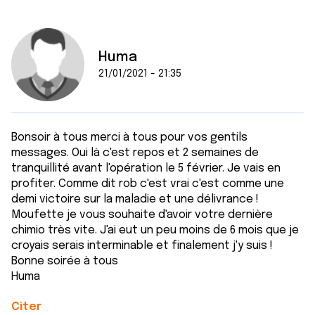
t
publicité et d'analyse, qui peuvent combiner celles-ci
avec d'autres informations que vous leur avez fournies
ou qu'ils ont collectées lors de votre utilisation de leurs
services.
Huma
21/01/2021 - 21:35
Bonsoir à tous merci à tous pour vos gentils
messages. Oui là c'est repos et 2 semaines de
tranquillité avant l'opération le 5 février. Je vais en
profiter. Comme dit rob c'est vrai c'est comme une
demi victoire sur la maladie et une délivrance !
Moufette je vous souhaite d'avoir votre dernière
chimio très vite. J'ai eut un peu moins de 6 mois que je
croyais serais interminable et finalement j'y suis !
Bonne soirée à tous
Huma
Citer