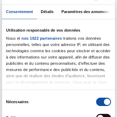
savourer,on a franchi une étape et on a toujours
l'impression d'être un peu guéri.
Consentement
Détails
Paramètres des annonces
repose toi bien,ici la pâte est prête pour les galettes
du jeudi soir et çà j'adore.
très bonne soirée a tous.
Utilisation responsable de vos données
Nous et
nos 1022 partenaires
traitons vos données
Citer
personnelles, telles que votre adresse IP, en utilisant des
technologies comme les cookies pour stocker et accéder
à des informations sur votre appareil, afin de diffuser des
publicités et du contenu personnalisés, d'effectuer des
mesures de performance des publicités et du contenu,
Moufette
ainsi que de réaliser des études d’audience, favorisant
ainsi le développement de services. Vous avez le choix
21/01/2021 - 19:35
quant à l'utilisation de vos données et à leurs finalités.
Vous pouvez modifier ou retirer votre consentement à
S
tout moment en consultant la Déclaration relative aux
Nécessaires
é
La dernière, ça fait rêver... ;) Bravo Huma. Bonne
cookies ou en cliquant sur l'icône de confidentialité.
l
récupération
e