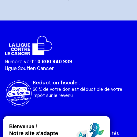
Numéro vert :
0 800 940 939
Ligue Soutien Cancer
Réduction fiscale :
66 % de votre don est déductible de votre
impôt sur le revenu
Liens utiles
Espaces
Nos actualités
Forum
Nos publications
Espace Ligue & comités