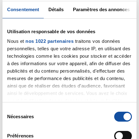
Consentement
Détails
Paramètres des annonces
Coucou Josée , moi aussi j'ai suivi un traitement
hormonal substitut ( ths) pour la ménopause mais je
n'étais pas sous luteran et pourtant j'ai un cancer du
Utilisation responsable de vos données
sein , peut être du au ths mais pas au luteran.. Voilà tu
Nous et
nos 1022 partenaires
traitons vos données
sais tout pour moi Josée.. Plein de bisous.
personnelles, telles que votre adresse IP, en utilisant des
Chantal
technologies comme les cookies pour stocker et accéder
à des informations sur votre appareil, afin de diffuser des
Citer
publicités et du contenu personnalisés, d'effectuer des
mesures de performance des publicités et du contenu,
ainsi que de réaliser des études d’audience, favorisant
ainsi le développement de services. Vous avez le choix
quant à l'utilisation de vos données et à leurs finalités.
Vous pouvez modifier ou retirer votre consentement à
S
josee02
tout moment en consultant la Déclaration relative aux
Nécessaires
é
05/09/2023 - 08:41
cookies ou en cliquant sur l'icône de confidentialité.
l
e
Préférences
Si vous le permettez, nous aimerions également :