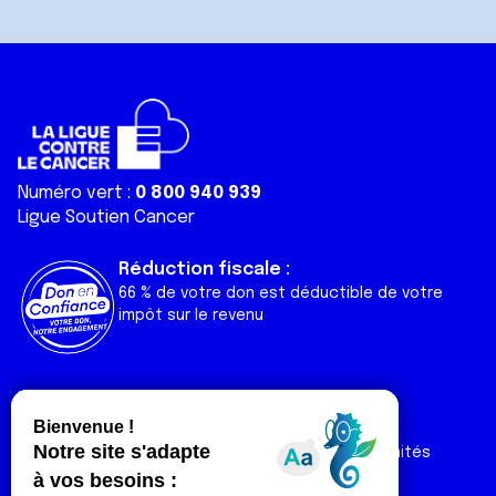
Numéro vert :
0 800 940 939
Ligue Soutien Cancer
Réduction fiscale :
66 % de votre don est déductible de votre
impôt sur le revenu
Liens utiles
Espaces
Nos actualités
Forum
Nos publications
Espace Ligue & comités
Contact
Espace chercheur