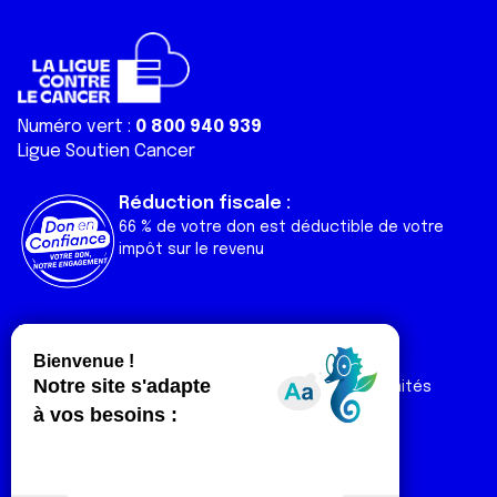
Numéro vert :
0 800 940 939
Ligue Soutien Cancer
Réduction fiscale :
66 % de votre don est déductible de votre
impôt sur le revenu
Liens utiles
Espaces
Nos actualités
Forum
Nos publications
Espace Ligue & comités
Contact
Espace chercheur
Devenir partenaire
Espace presse
Magazine Vivre
Intranet