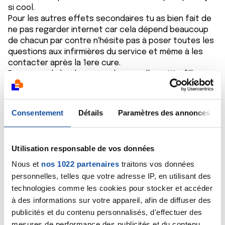
si cool.
Pour les autres effets secondaires tu as bien fait de
ne pas regarder internet car cela dépend beaucoup
de chacun par contre n'hésite pas à poser toutes les
questions aux infirmières du service et même à les
contacter après la 1ere cure.
Beaucoup de bonheur pour la nouvelle petite fille,
pour ses parents et toute sa famille et tout mon
soutien pour ton combat
Cathy92
Consentement
Détails
Paramètres des annonces
Citer
Utilisation responsable de vos données
Nous et
nos 1022 partenaires
traitons vos données
personnelles, telles que votre adresse IP, en utilisant des
technologies comme les cookies pour stocker et accéder
Moufette
à des informations sur votre appareil, afin de diffuser des
publicités et du contenu personnalisés, d'effectuer des
10/01/2021 - 18:55
mesures de performance des publicités et du contenu,