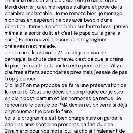
inflammatoires et antibio c'est rentré dans l'ordre.
Mardi dernier j'ai eu ma reprise axillaire et pose de la
chambre implantable. Je me remets bien, je ménage
mon bras en espérant ne pas avoir besoin d'une
ponction. J'arrive à porter bébé sur l'autre bras, j'arrive
même à la sortir du lit et c'est le papa qui la gère la
nuit ;) Bonne nouvelle, aucun des 11 ganglions
prélevés n'est malade.
Je démarre la chimio le 27. J'ai déjà choisi une
perruque, la chute des cheveux est ce que je crains
le plus...j'ai pas trop lu sur le reste peut-être qu'il y a
d'autres effets secondaires pires mais j'essaie de pas
trop y penser.
D'ici le 27 on me propose de faire une préservation de
la fertilité. C'est une décision compliquée car je suis
en plein post-partum et les hormones ça remue. Je
rencontre le centre de PMA demain et on verra si déjà
physiquement je peux le faire.
Voilà le programme est bien chargé mais on garde le
cap. Les amis sont bien présents ça fait du bien.
Elisa merci pour vos mots, oui j'ai choisi finalement de