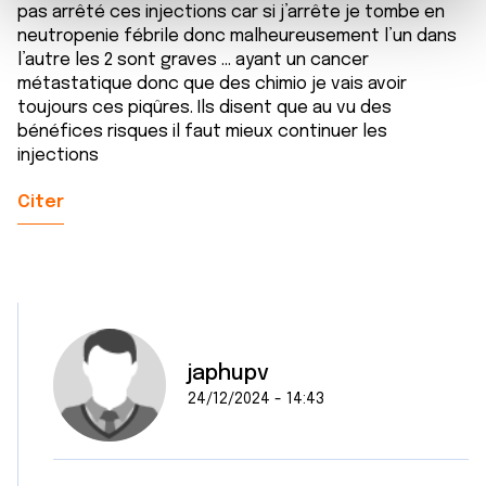
e
et les annonces, d'offrir des fonctionnalités relatives aux
pas arrêté ces injections car si j’arrête je tombe en
m
médias sociaux et d'analyser notre trafic. Nous
neutropenie fébrile donc malheureusement l’un dans
e
partageons également des informations sur l'utilisation de
l’autre les 2 sont graves … ayant un cancer
n
notre site avec nos partenaires de médias sociaux, de
métastatique donc que des chimio je vais avoir
t
toujours ces piqûres. Ils disent que au vu des
publicité et d'analyse, qui peuvent combiner celles-ci
bénéfices risques il faut mieux continuer les
avec d'autres informations que vous leur avez fournies
injections
ou qu'ils ont collectées lors de votre utilisation de leurs
services.
Citer
japhupv
24/12/2024 - 14:43