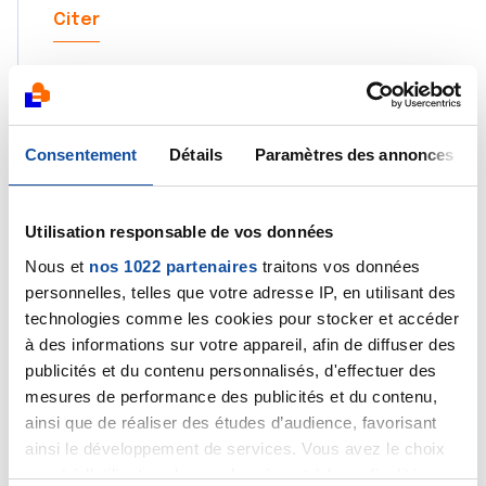
Citer
Consentement
Détails
Paramètres des annonces
japhupv
24/12/2024 - 14:23
Utilisation responsable de vos données
Nous et
nos 1022 partenaires
traitons vos données
personnelles, telles que votre adresse IP, en utilisant des
Merci bcp de votre réactivité !!
technologies comme les cookies pour stocker et accéder
à des informations sur votre appareil, afin de diffuser des
Les médecins vous ont fait des analyses
publicités et du contenu personnalisés, d'effectuer des
supplémentaires ? Vous ont ils parler d’une
mesures de performance des publicités et du contenu,
possible leucémie ou non ?
ainsi que de réaliser des études d’audience, favorisant
ainsi le développement de services. Vous avez le choix
quant à l'utilisation de vos données et à leurs finalités.
Et après ces résultats, vous avez arrêté les