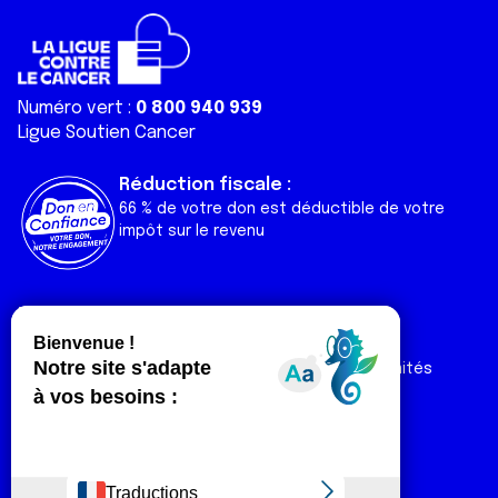
Numéro vert :
0 800 940 939
Ligue Soutien Cancer
Réduction fiscale :
66 % de votre don est déductible de votre
impôt sur le revenu
Liens utiles
Espaces
Nos actualités
Forum
Nos publications
Espace Ligue & comités
Contact
Espace chercheur
Devenir partenaire
Espace presse
Magazine Vivre
Intranet