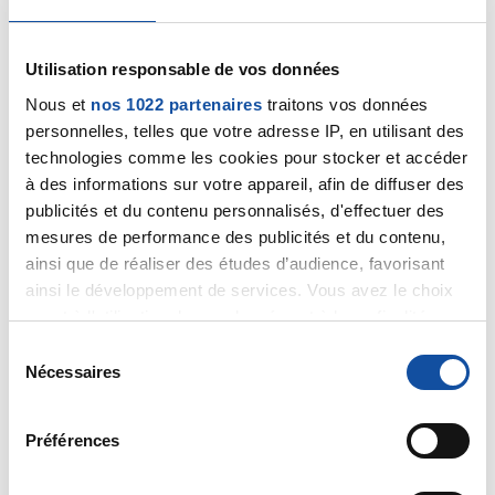
Utilisation responsable de vos données
Nous et
nos 1022 partenaires
traitons vos données
personnelles, telles que votre adresse IP, en utilisant des
Sophinette52
technologies comme les cookies pour stocker et accéder
23/02/2024 - 16:47
à des informations sur votre appareil, afin de diffuser des
publicités et du contenu personnalisés, d'effectuer des
mesures de performance des publicités et du contenu,
ainsi que de réaliser des études d’audience, favorisant
Merci guilomaron pour votre gentil message de
ainsi le développement de services. Vous avez le choix
soutien. Je ne manquerai pas de donner des
quant à l'utilisation de vos données et à leurs finalités.
nouvelles dès que possible, de bonnes nouvelles,
Vous pouvez modifier ou retirer votre consentement à
je l'espère, même si je sais que le risque d'avoir un
S
tout moment en consultant la Déclaration relative aux
cancer du sein est multipliée par deux pour moi
Nécessaires
é
(je suis "fille Distilbène")...
cookies ou en cliquant sur l'icône de confidentialité.
l
e
Préférences
Citer
Si vous le permettez, nous aimerions également :
c
Collecter des informations sur votre localisation
t