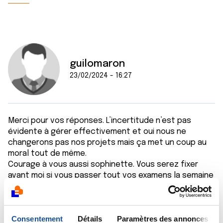
guilomaron
23/02/2024 - 16:27
Merci pour vos réponses. L’incertitude n’est pas
évidente à gérer effectivement et oui nous ne
changerons pas nos projets mais ça met un coup au
moral tout de même.
Courage à vous aussi sophinette. Vous serez fixer
avant moi si vous passer tout vos examens la semaine
prochaine. Tenez nous au courant en espérant que ce
soit une bonne nouvelle pour vous.
Citer
Consentement
Détails
Paramètres des annonces