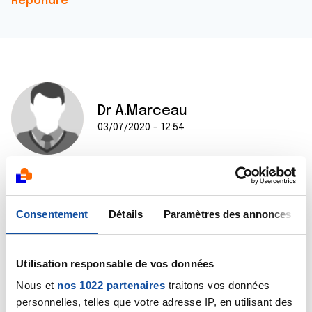
Répondre
Dr A.Marceau
03/07/2020 - 12:54
Bonjour Sylvie,
Une hyperthyroïdie peut effectivement
Consentement
Détails
Paramètres des annonces
s'accompagner d'un amaigrissement. Mais bien
d'autres causes peuvent expliquer une perte de
poids. Votre médecin généraliste doit être en mesure
Utilisation responsable de vos données
d'en rechercher la cause.
Cela étant dit, à 69 kg pour 159 cm, vous restez en
Nous et
nos 1022 partenaires
traitons vos données
situation de léger surpoids.
personnelles, telles que votre adresse IP, en utilisant des