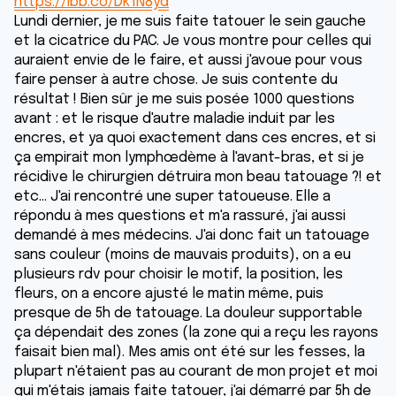
https://ibb.co/Dk1N8yd
Lundi dernier, je me suis faite tatouer le sein gauche
et la cicatrice du PAC. Je vous montre pour celles qui
auraient envie de le faire, et aussi j'avoue pour vous
faire penser à autre chose. Je suis contente du
résultat ! Bien sûr je me suis posée 1000 questions
avant : et le risque d'autre maladie induit par les
encres, et ya quoi exactement dans ces encres, et si
ça empirait mon lymphœdème à l'avant-bras, et si je
récidive le chirurgien détruira mon beau tatouage ?! et
etc... J'ai rencontré une super tatoueuse. Elle a
répondu à mes questions et m'a rassuré, j'ai aussi
demandé à mes médecins. J'ai donc fait un tatouage
sans couleur (moins de mauvais produits), on a eu
plusieurs rdv pour choisir le motif, la position, les
fleurs, on a encore ajusté le matin même, puis
presque de 5h de tatouage. La douleur supportable
ça dépendait des zones (la zone qui a reçu les rayons
faisait bien mal). Mes amis ont été sur les fesses, la
plupart n'étaient pas au courant de mon projet et moi
qui m'étais jamais faite tatouer, j'ai démarré par 5h de