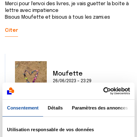
Merci pour l'envoi des livres, je vais guetter la boîte à
lettre avec impatience
Bisous Moufette et bisous à tous les zami.es
Citer
Moufette
26/06/2023 - 23:29
Consentement
Détails
Paramètres des annonces
Moi aussi Sylvie j'avais peur de m'évanouir, mais il
paraît que ca n'est jamais arrivé car on est
allongé! Par contre j'ai eu des chutes de tension
pendant les rdv dessin en restant debout
Utilisation responsable de vos données
immobile, donc sucre et chaise ;)