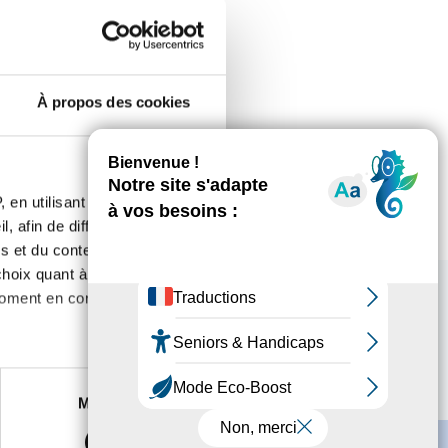
À propos des cookies
 en utilisant des
, afin de diffuser des
s et du contenu, ainsi que de
oix quant à l'utilisation de
moment en consultant la
es à plusieurs mètres près
Marketing
s spécifiques (empreintes