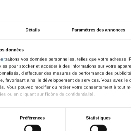
No stress
Bonne soirée
Détails
Paramètres des annonces
Béatrice
Citer
vos données
es
traitons vos données personnelles, telles que votre adresse IP,
es pour stocker et accéder à des informations sur votre appareil
sonnalisés, d'effectuer des mesures de performance des publicité
e, favorisant ainsi le développement de services. Vous avez le ch
ités. Vous pouvez modifier ou retirer votre consentement à tout 
es ou en cliquant sur l'icône de confidentialité.
imerions également :
tions sur votre localisation géographique qui peuvent être précis
Préférences
Statistiques
eil en l'analysant activement pour en relever les caractéristique