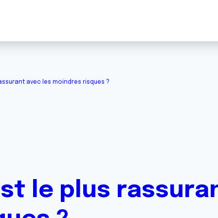
rassurant avec les moindres risques ?
st le plus rassura