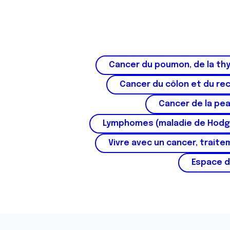
t
Cancer du poumon, de la thy
Cancer du côlon et du re
Cancer de la pe
Lymphomes (maladie de Hodg
Vivre avec un cancer, traite
Espace d