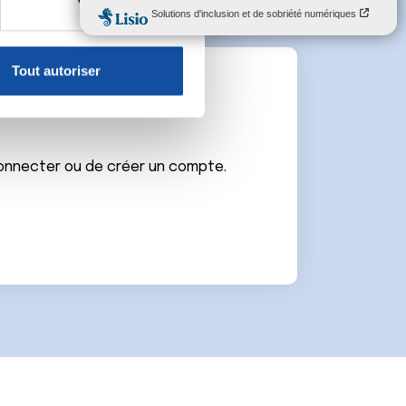
, reportez-vous à la
section «
claration sur les cookies.
Tout autoriser
nnalités relatives aux médias
e
on de notre site avec nos
 d'autres informations que
connecter ou de créer un compte.