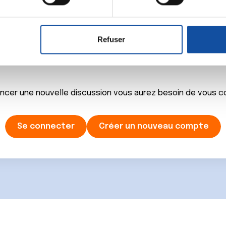
aitement de vos données personnelles et définir vos préférences
er ou retirer votre consentement à tout moment à partir de la dé
Refuser
e personnaliser le contenu et les annonces, d'offrir des fonctio
Ecrire un commentair
rafic. Nous partageons également des informations sur l'utilisati
, de publicité et d'analyse, qui peuvent combiner celles-ci avec
ils ont collectées lors de votre utilisation de leurs services.
ancer une nouvelle discussion vous aurez besoin de vous 
Se connecter
Créer un nouveau compte