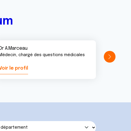
rum
Dr A.Marceau
Médecin, chargé des questions médicales
Voir le profil
Voir le pr