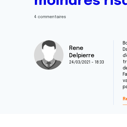
moindres ris
4 commentaires
Bo
Rene
D
Delpierre
d
t
24/03/2021 - 18:33
d
F
v
p
R