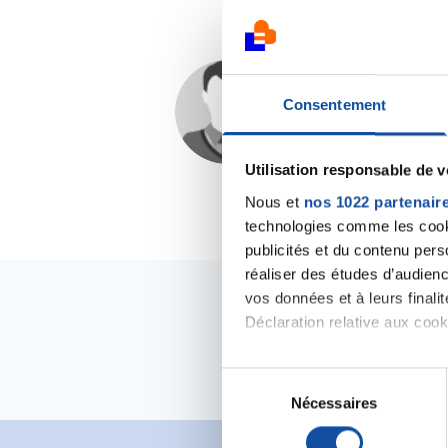
Fleur 39
Consentement
24/03/2021 - 21:15
Utilisation responsable de 
Nous et
nos 1022 partenair
technologies comme les cooki
publicités et du contenu per
réaliser des études d’audienc
vos données et à leurs final
Déclaration relative aux cooki
Si vous le permettez, nous a
S
Collecter des informa
Nécessaires
é
Identifier votre appar
l
digitales).