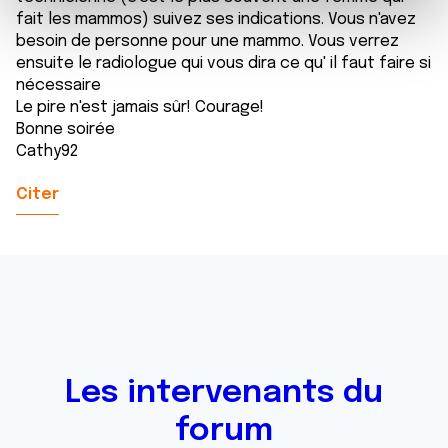
e
et les annonces, d'offrir des fonctionnalités relatives aux
fait les mammos) suivez ses indications. Vous n'avez
m
médias sociaux et d'analyser notre trafic. Nous
besoin de personne pour une mammo. Vous verrez
e
partageons également des informations sur l'utilisation de
ensuite le radiologue qui vous dira ce qu' il faut faire si
n
notre site avec nos partenaires de médias sociaux, de
nécessaire
t
publicité et d'analyse, qui peuvent combiner celles-ci
Le pire n'est jamais sûr! Courage!
avec d'autres informations que vous leur avez fournies
Bonne soirée
Cathy92
ou qu'ils ont collectées lors de votre utilisation de leurs
services.
Citer
Les intervenants du
forum