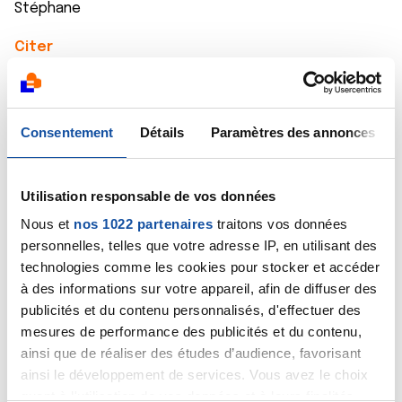
Stéphane
Citer
Consentement
Détails
Paramètres des annonces
lou.c2
Utilisation responsable de vos données
10/03/2021 - 21:52
Nous et
nos 1022 partenaires
traitons vos données
personnelles, telles que votre adresse IP, en utilisant des
technologies comme les cookies pour stocker et accéder
Émilie
à des informations sur votre appareil, afin de diffuser des
Stephane a raison : première chose , prendre rendez
publicités et du contenu personnalisés, d'effectuer des
vous pour faire une mammographie auprès d’un
mesures de performance des publicités et du contenu,
radiologue (cette dernière à de fortes chances
ainsi que de réaliser des études d’audience, favorisant
d’etre Bonne ) . Si le radiologue note une anomalie
ainsi le développement de services. Vous avez le choix
c’est lui ou elle qui vous proposera une biopsie .
Alors , soyez detendue et prenez votre rendez vous
quant à l'utilisation de vos données et à leurs finalités.