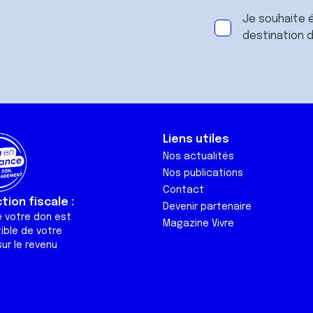
Je souhaite é
destination 
Liens utiles
Nos actualités
Nos publications
Contact
ion fiscale :
Devenir partenaire
e votre don est
Magazine Vivre
ible de votre
ur le revenu