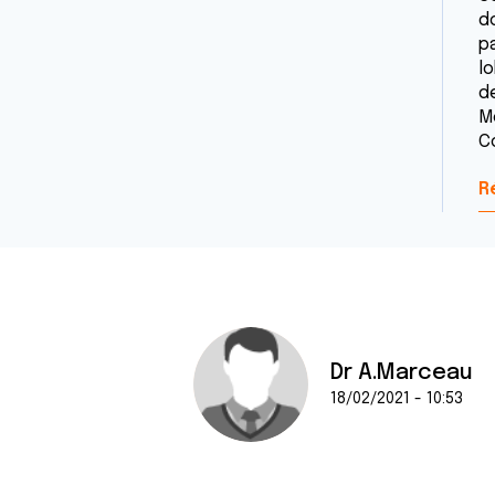
do
p
lo
d
M
C
R
Dr A.Marceau
18/02/2021 - 10:53