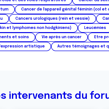
roïde et des voies respiratoires
Cancer du sein
ctum
Cancer de l'appareil génital féminin (col et 
au
Cancers urologiques (rein et vessie)
Can
kin et lymphomes non hodgkiniens)
Leucémies
ments et soins
Vie après un cancer
Etre p
'expression artistique
Autres témoignages et 
s intervenants du fo