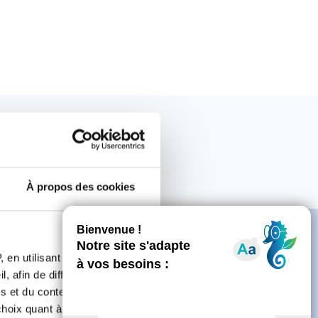
À propos des cookies
 en utilisant des
, afin de diffuser des
s et du contenu, ainsi que de
e
oix quant à l'utilisation de