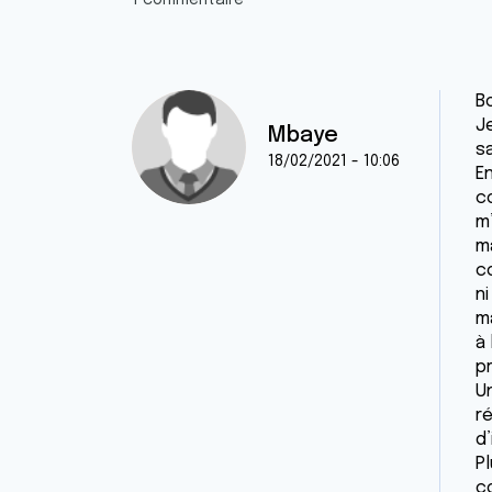
1 commentaire
B
J
Mbaye
s
18/02/2021 - 10:06
En
c
m
m
c
ni
ma
à
p
U
r
d’
P
co