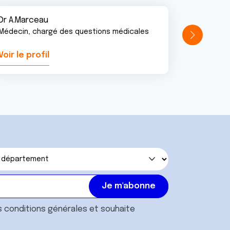
Dr A.Marceau
Médecin, chargé des questions médicales
Voir le profil
Voir le pr
s
conditions générales
et souhaite