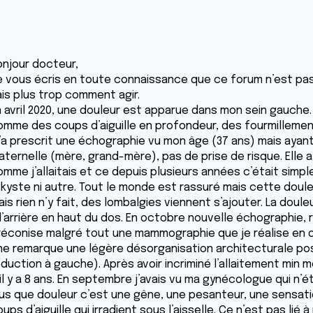
onjour docteur,
e vous écris en toute connaissance que ce forum n’est pas
ais plus trop comment agir.
 avril 2020, une douleur est apparue dans mon sein gauche. I
omme des coups d’aiguille en profondeur, des fourmillement
’a prescrit une échographie vu mon âge (37 ans) mais aya
aternelle (mère, grand-mère), pas de prise de risque. Elle 
omme j’allaitais et ce depuis plusieurs années c’était simp
 kyste ni autre. Tout le monde est rassuré mais cette douleu
is rien n’y fait, des lombalgies viennent s’ajouter. La doule
 l’arrière en haut du dos. En octobre nouvelle échographie, 
réconise malgré tout une mammographie que je réalise en
ne remarque une légère désorganisation architecturale post
éduction à gauche). Après avoir incriminé l’allaitement min 
il y a 8 ans. En septembre j’avais vu ma gynécologue qui n’
lus que douleur c’est une gêne, une pesanteur, une sensatio
ups d’aiguille qui irradient sous l’aisselle. Ce n’est pas lié