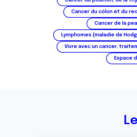
Cancer du poumon, de la thy
e
n
Cancer du côlon et du re
t
e
Cancer de la pe
m
Lymphomes (maladie de Hodg
e
n
Vivre avec un cancer, traite
t
Espace d
Le