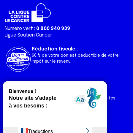
Numéro vert :
0 800 940 939
Ligue Soutien Cancer
Réduction fiscale :
66 % de votre don est déductible de votre
impôt sur le revenu
Liens utiles
Espaces
Nos actualités
Forum
Nos publications
Espace Ligue & comités
Contact
Espace chercheur
Devenir partenaire
Espace presse
Magazine Vivre
Intranet