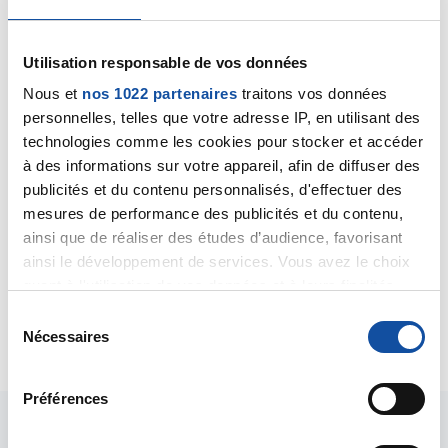
Bonjour,
Je ne suis pas sûr de saisir le sens de vos questions.
Utilisation responsable de vos données
La présence (ou l'absence) de récepteurs hormonaux
sur les cellules d'un cancer du sein est peu influencée
Nous et
nos 1022 partenaires
traitons vos données
par l'âge. Mais dans l'absolu, mieux vaut avoir de tels
personnelles, telles que votre adresse IP, en utilisant des
récepteurs puisqu'ils vont permettre d'élargir les
technologies comme les cookies pour stocker et accéder
possibilités thérapeutiques, notamment avec
à des informations sur votre appareil, afin de diffuser des
l'hormonothérapie.
publicités et du contenu personnalisés, d'effectuer des
Je n'ai pas connaissance d'un lien statistique
mesures de performance des publicités et du contenu,
significatif entre des cycles menstruels courts et le
ainsi que de réaliser des études d’audience, favorisant
cancer du sein.
ainsi le développement de services. Vous avez le choix
Bien cordialement
quant à l'utilisation de vos données et à leurs finalités.
Dr A.Marceau
Vous pouvez modifier ou retirer votre consentement à
S
Citer
tout moment en consultant la Déclaration relative aux
Nécessaires
é
cookies ou en cliquant sur l'icône de confidentialité.
l
e
Préférences
Si vous le permettez, nous aimerions également :
c
Collecter des informations sur votre localisation
t