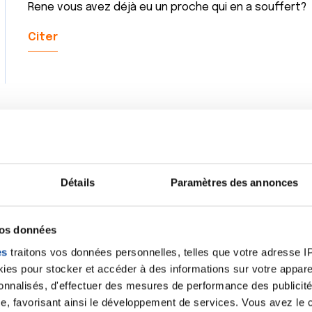
Rene vous avez déjà eu un proche qui en a souffert?
Citer
Je suis d'accord avec René, c'est vrai qu'il y a de plu
pense qu'il y en aura de plus en plus dans les années 
Détails
Paramètres des annonces
reconnaître que c'est aussi parce qu'ils sont dépistés
nier non plus, qu'on en guérit beaucoup plus qu'avant, 
volontiers des trains qui n'arrivent pas à l'heure, mais
vos données
Tant qu'on est là pour en parler c'est qu'on est vivant 
es
traitons vos données personnelles, telles que votre adresse IP,
es pour stocker et accéder à des informations sur votre appareil
Citer
sonnalisés, d'effectuer des mesures de performance des publicité
e, favorisant ainsi le développement de services. Vous avez le ch