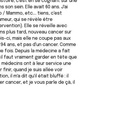
istoire, c'est en se cognant sur une
on sein. Elle avait 60 ans. J'ai
ho / Mammo, etc.… tiens, c'est
meur, qui se révèle être
vention). Elle se réveille avec
 ans plus tard, nouveau cancer sur
ois-ci, mais elle ne coupe pas aux
de 94 ans, et pas d'un cancer. Comme
ue fois. Depuis la médecine a fait
il faut vraiment garder en tête que
 médecins ont à leur service une
finir, quand je suis allée voir
 il m'a dit qu'il était bluffé : il
r cancer, et je vous parle de çà, il