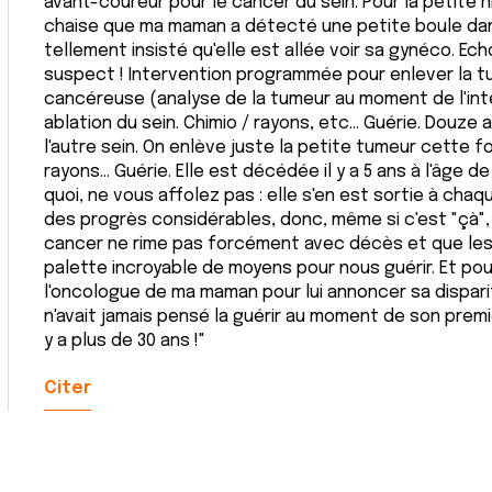
avant-coureur pour le cancer du sein. Pour la petite h
chaise que ma maman a détecté une petite boule dans s
tellement insisté qu'elle est allée voir sa gynéco. Ec
suspect ! Intervention programmée pour enlever la tu
cancéreuse (analyse de la tumeur au moment de l'inter
ablation du sein. Chimio / rayons, etc... Guérie. Douze
l'autre sein. On enlève juste la petite tumeur cette f
rayons… Guérie. Elle est décédée il y a 5 ans à l'âge 
quoi, ne vous affolez pas : elle s'en est sortie à chaq
des progrès considérables, donc, même si c'est "çà", 
cancer ne rime pas forcément avec décès et que les
palette incroyable de moyens pour nous guérir. Et pour 
l'oncologue de ma maman pour lui annoncer sa disparition,
n'avait jamais pensé la guérir au moment de son premie
y a plus de 30 ans !"
Citer