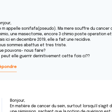
njour,
e m appelle sonifafa(pseudo). Ma mere souffre du cancer du 
himio, une masectomie, encore 3 chimio poste operation et u
is ici en decembre 2019, elle a fait une recidive.
ous sommes abattus et tres triste.
ue pouvons- nous faire?
 peut elle guerrir derinitivement cette fois ci??
épondre
Bonjour,
En matière de cancer du sein, surtout lorsqu'il s'agit 
une rémission, sachant que la notion de guérison est p