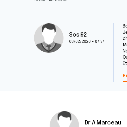
10 commentaires
Bo
J
Sosi92
c
08/02/2020 - 07:34
Ma
N
Q
Et
R
Dr A.Marceau