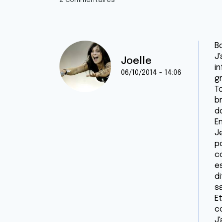
2 commentaires
Bo
J
Joelle
in
06/10/2014 - 14:06
gr
T
br
do
En
Je
po
co
e
di
sa
Et
c
J