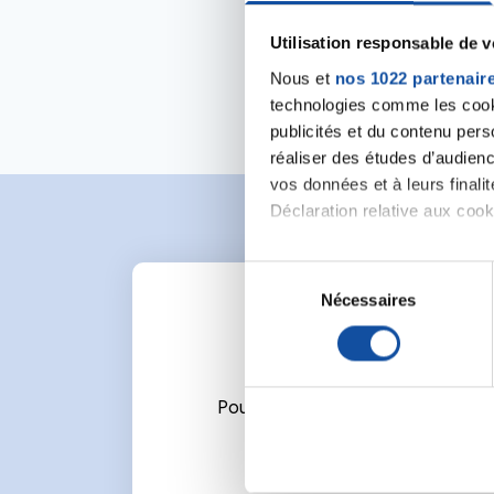
Utilisation responsable de 
Nous et
nos 1022 partenair
technologies comme les cooki
publicités et du contenu per
réaliser des études d’audienc
vos données et à leurs final
Déclaration relative aux cooki
Si vous le permettez, nous a
S
Collecter des informa
Nécessaires
é
Identifier votre appar
l
digitales).
e
Pour en savoir plus sur le tr
c
Détails »
. Vous pouvez modifi
t
Pour écrire un commentaire ou l
i
Les cookies nous permettent d
o
sociaux et d'analyser notre t
n