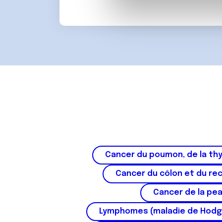
partenaires de médias sociaux
d
vous leur avez fournies ou qu'
u
c
o
n
s
e
n
t
e
m
e
n
Cancer du poumon, de la thy
t
Cancer du côlon et du re
Cancer de la pe
Lymphomes (maladie de Hodg