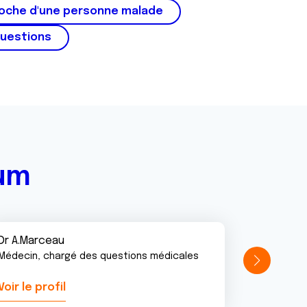
roche d'une personne malade
questions
rum
Dr A.Marceau
Médecin, chargé des questions médicales
Voir le profil
Voir le pr