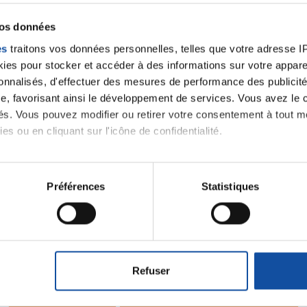
vos données
es
traitons vos données personnelles, telles que votre adresse IP,
es pour stocker et accéder à des informations sur votre appareil
sonnalisés, d'effectuer des mesures de performance des publicité
e, favorisant ainsi le développement de services. Vous avez le ch
ités. Vous pouvez modifier ou retirer votre consentement à tout 
es ou en cliquant sur l'icône de confidentialité.
imerions également :
tions sur votre localisation géographique qui peuvent être précis
Préférences
Statistiques
Ecrire un commentair
eil en l'analysant activement pour en relever les caractéristique
aitement de vos données personnelles et définir vos préférences
er ou retirer votre consentement à tout moment à partir de la dé
ancer une nouvelle discussion vous aurez besoin de vous 
Refuser
e personnaliser le contenu et les annonces, d'offrir des fonctio
Se connecter
Créer un nouveau compte
rafic. Nous partageons également des informations sur l'utilisati