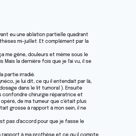
yant eu une ablation partielle quadrant
othèses mi-juillet. Et complément par la
 ça me gêne, douleurs et même sous le
Mais la dernière fois que je l'ai vu, il se
a partie irradié.
éco, je lui dit, ce qu il entendait par là,
urdosage dans le lit tumoral ). Ensuite
pas confondre chirurgie réparatrice et
a opéré, de ma tumeur que c'était plus
tait grosse à rapport à mon sein, il ne
 est pas d'accord pour que je fasse le
 à rapport à ma prothèse et ce qu il compte