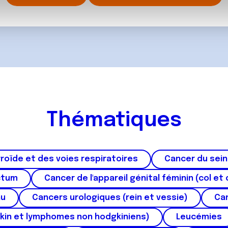
, de publicité et d'analyse, qui peuvent combiner celles-ci avec
ils ont collectées lors de votre utilisation de leurs services.
Thématiques
roïde et des voies respiratoires
Cancer du sein
ctum
Cancer de l'appareil génital féminin (col et 
au
Cancers urologiques (rein et vessie)
Can
kin et lymphomes non hodgkiniens)
Leucémies