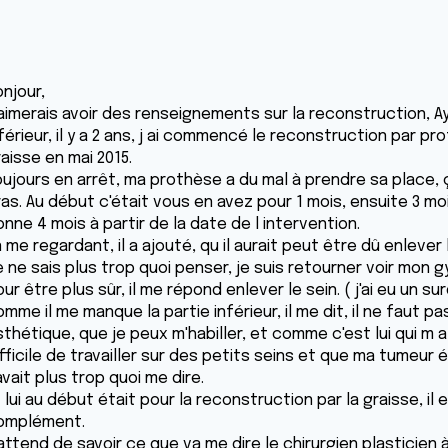
njour,
'aimerais avoir des renseignements sur la reconstruction, A
férieur, il y a 2 ans, j ai commencé le reconstruction par pr
aisse en mai 2015.
oujours en arrêt, ma prothèse a du mal à prendre sa place,
as. Au début c'était vous en avez pour 1 mois, ensuite 3 mois 
nne 4 mois à partir de la date de l intervention.
 me regardant, il a ajouté, qu il aurait peut être dû enlever l
 ne sais plus trop quoi penser, je suis retourner voir mon gyn
ur être plus sûr, il me répond enlever le sein. ( j'ai eu un s
mme il me manque la partie inférieur, il me dit, il ne faut 
sthétique, que je peux m'habiller, et comme c'est lui qui m 
fficile de travailler sur des petits seins et que ma tumeur é
vait plus trop quoi me dire.
 lui au début était pour la reconstruction par la graisse, il
omplément.
'attend de savoir ce que va me dire le chirurgien plasticien