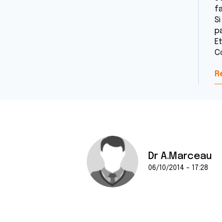
fa
S
pa
E
C
R
Dr A.Marceau
06/10/2014 - 17:28