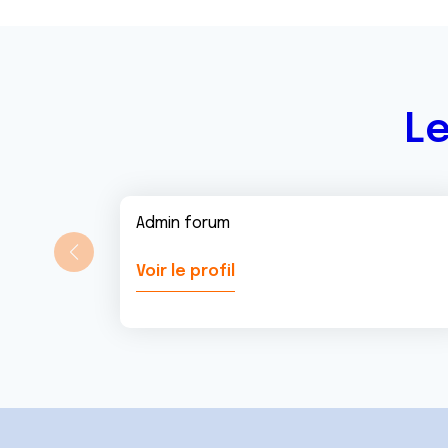
n
t
Le
Admin forum
Voir le profil