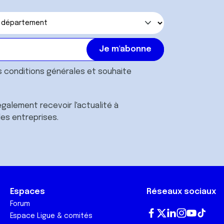
s
conditions générales
et souhaite
galement recevoir l'actualité à
des entreprises.
Espaces
Réseaux sociaux
Forum
Espace Ligue & comités
Fa
T
Lin
In
Yo
Tik