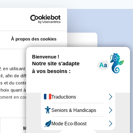
À propos des cookies
e
 en utilisant des
connecter ou de créer un compte.
, afin de diffuser des
s et du contenu, ainsi que de
oix quant à l'utilisation de
moment en consultant la
es à plusieurs mètres près
Marketing