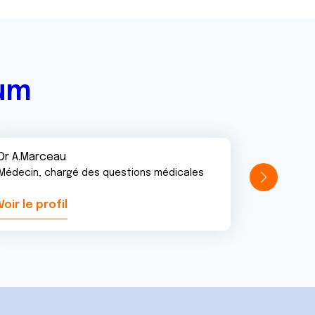
rum
Dr A.Marceau
Médecin, chargé des questions médicales
Voir le profil
Voir le pr