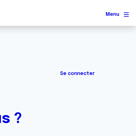
Men
Se connecter
us ?