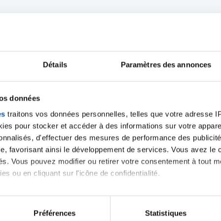
Détails
Paramètres des annonces
Ecrire un commentair
vos données
es
traitons vos données personnelles, telles que votre adresse IP,
ancer une nouvelle discussion vous aurez besoin de vous 
es pour stocker et accéder à des informations sur votre appareil
sonnalisés, d'effectuer des mesures de performance des publicité
e, favorisant ainsi le développement de services. Vous avez le ch
Se connecter
Créer un nouveau compte
ités. Vous pouvez modifier ou retirer votre consentement à tout 
es ou en cliquant sur l'icône de confidentialité.
imerions également :
tions sur votre localisation géographique qui peuvent être précis
Préférences
Statistiques