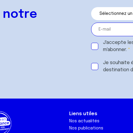
 notre
J'accepte le
m'abonner.
Je souhaite é
destination 
Liens utiles
Nos actualités
Nos publications