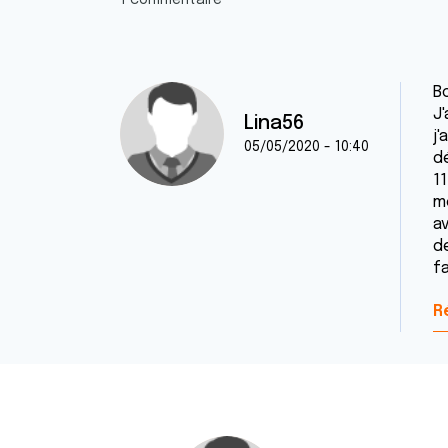
1 commentaire
Bo
J'
Lina56
j'
05/05/2020 - 10:40
d
11
m
av
d
f
R