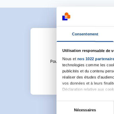
Consentement
Utilisation responsable de 
Nous et
nos 1022 partenair
Pour écrire un commentaire ou l
technologies comme les cooki
publicités et du contenu per
réaliser des études d’audienc
vos données et à leurs final
Déclaration relative aux cooki
Si vous le permettez, nous a
S
Collecter des informa
Nécessaires
é