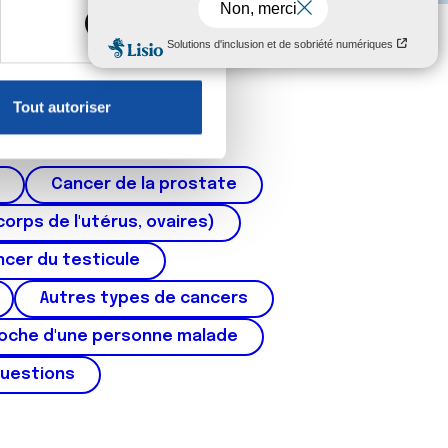
s spécifiques (empreintes
, reportez-vous à la
section «
claration sur les cookies.
Tout autoriser
nnalités relatives aux médias
on de notre site avec nos
 d'autres informations que
Cancer de la prostate
corps de l'utérus, ovaires)
cer du testicule
Autres types de cancers
roche d'une personne malade
questions