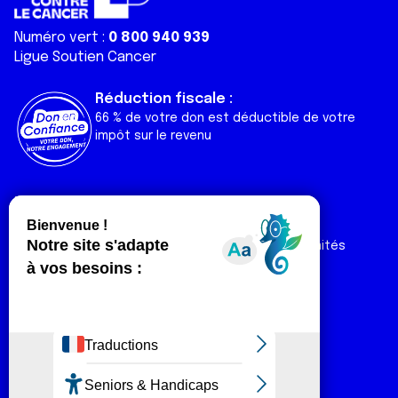
Numéro vert :
0 800 940 939
Ligue Soutien Cancer
Réduction fiscale :
66 % de votre don est déductible de votre
impôt sur le revenu
Liens utiles
Espaces
Nos actualités
Forum
Nos publications
Espace Ligue & comités
Contact
Espace chercheur
Devenir partenaire
Espace presse
Magazine Vivre
Intranet
Réseaux sociaux