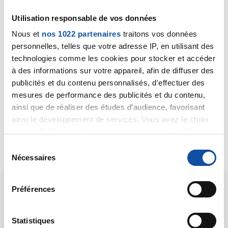
maladie, congé qui peut atteindre 3 ans (par périodes
Utilisation responsable de vos données
successives sde 6 mois) sur avis médical et accord
de votre administration. Il y a certainement une
Nous et
nos 1022 partenaires
traitons vos données
assistante sociale attachée à l'établissement dans
personnelles, telles que votre adresse IP, en utilisant des
lequel vous exercez, je vous conseille de prendre
technologies comme les cookies pour stocker et accéder
contact avec elle afin d'être bien conseillée à propos
à des informations sur votre appareil, afin de diffuser des
des démarches à entreprendre.
publicités et du contenu personnalisés, d'effectuer des
mesures de performance des publicités et du contenu,
Bien cordialement
ainsi que de réaliser des études d’audience, favorisant
Dr A Marceau
ainsi le développement de services. Vous avez le choix
quant à l'utilisation de vos données et à leurs finalités.
Citer
Vous pouvez modifier ou retirer votre consentement à
S
tout moment en consultant la Déclaration relative aux
Nécessaires
é
cookies ou en cliquant sur l'icône de confidentialité.
l
e
Préférences
Si vous le permettez, nous aimerions également :
c
Collecter des informations sur votre localisation
t
géographique qui peuvent être précises à plusieurs
i
Statistiques