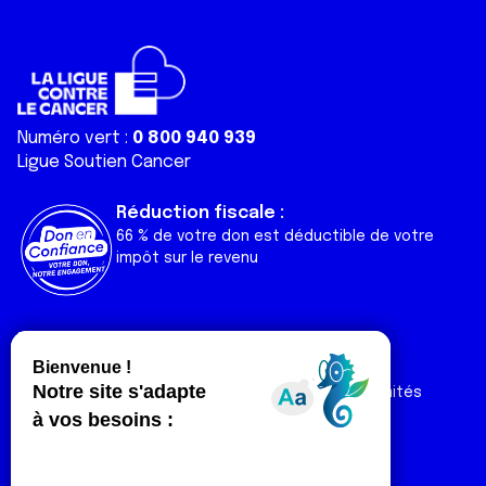
Numéro vert :
0 800 940 939
Ligue Soutien Cancer
Réduction fiscale :
66 % de votre don est déductible de votre
impôt sur le revenu
Liens utiles
Espaces
Nos actualités
Forum
Nos publications
Espace Ligue & comités
Contact
Espace chercheur
Devenir partenaire
Espace presse
Magazine Vivre
Intranet