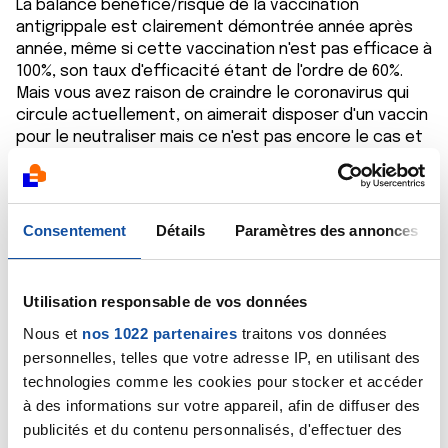
La balance bénéfice/risque de la vaccination
antigrippale est clairement démontrée année après
année, même si cette vaccination n'est pas efficace à
100%, son taux d'efficacité étant de l'ordre de 60%.
Mais vous avez raison de craindre le coronavirus qui
circule actuellement, on aimerait disposer d'un vaccin
pour le neutraliser mais ce n'est pas encore le cas et
en attendant, il faut s'en prémunir en appliquant
rigoureusement les mesures barrières.
Cordialement
Dr A.Marceau
Consentement
Détails
Paramètres des annonces
Citer
Utilisation responsable de vos données
Nous et
nos 1022 partenaires
traitons vos données
personnelles, telles que votre adresse IP, en utilisant des
technologies comme les cookies pour stocker et accéder
à des informations sur votre appareil, afin de diffuser des
Rene Delpierre
publicités et du contenu personnalisés, d'effectuer des
20/10/2020 - 17:33