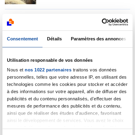
J’accroche mon wagon au train de l’amitié pour
Webdouwap qui se fait opérer aujourd’hui. Beaucoup
de force, de courage et d’ondes positives
Consentement
Détails
Paramètres des annonces
l’accompagnent vers la guérison 🚂🚃💪🚃🍀🚃☀️🚃🌸
Citer
Utilisation responsable de vos données
Nous et
nos 1022 partenaires
traitons vos données
personnelles, telles que votre adresse IP, en utilisant des
technologies comme les cookies pour stocker et accéder
à des informations sur votre appareil, afin de diffuser des
Flora 87
publicités et du contenu personnalisés, d'effectuer des
11/09/2024 - 08:43
mesures de performance des publicités et du contenu,
ainsi que de réaliser des études d’audience, favorisant
ainsi le développement de services. Vous avez le choix
quant à l'utilisation de vos données et à leurs finalités.
Coucou, Un énorme courage pour toi aujourd'hui avec
Vous pouvez modifier ou retirer votre consentement à