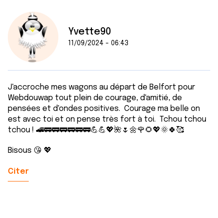
Yvette90
11/09/2024 - 06:43
J'accroche mes wagons au départ de Belfort pour
Webdouwap tout plein de courage, d'amitié, de
pensées et d'ondes positives. Courage ma belle on
est avec toi et on pense très fort à toi. Tchou tchou
tchou ! 🚄🚃🚃🚃🚃🚃🚃💪💪💖🌺🌷🌼🌹🌻💖🌞🍀🥰
Bisous 😘 💖
Citer