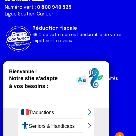
Numéro vert :
0 800 940 939
Ligue Soutien Cancer
Réduction fiscale :
66 % de votre don est déductible de votre
impôt sur le revenu
Liens utiles
Espaces
Nos actualités
Forum
Nos publications
Espace Ligue & comités
Contact
Espace chercheur
Devenir partenaire
Espace presse
Magazine Vivre
Intranet
Réseaux sociaux