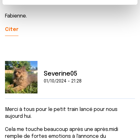
🚂🚂💪💪🌹🌹🌞🌞
t
Les cookies nous permettent de personnaliser le contenu
e
et les annonces, d'offrir des fonctionnalités relatives aux
Fabienne.
m
médias sociaux et d'analyser notre trafic. Nous
e
partageons également des informations sur l'utilisation de
Citer
n
notre site avec nos partenaires de médias sociaux, de
t
publicité et d'analyse, qui peuvent combiner celles-ci
avec d'autres informations que vous leur avez fournies
ou qu'ils ont collectées lors de votre utilisation de leurs
services.
Severine05
01/10/2024 - 21:28
Merci à tous pour le petit train lancé pour nous
aujourd hui.
Cela me touche beaucoup après une après.midi
remplie de fortes emotions à l'annonce du