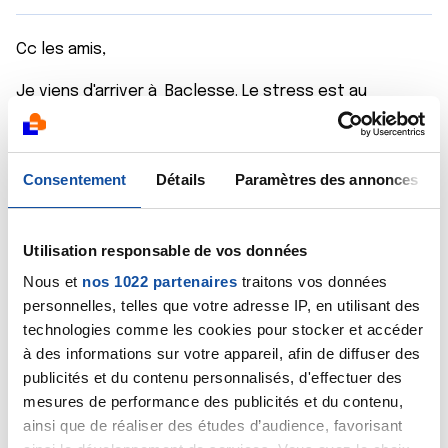
Cc les amis,
Je viens d'arriver à Baclesse. Le stress est au
maximum. Je vous remercie pour vos messages. Bonne
journée
Citer
Consentement
Détails
Paramètres des annonces
Utilisation responsable de vos données
Nous et
nos 1022 partenaires
traitons vos données
personnelles, telles que votre adresse IP, en utilisant des
Flora 87
technologies comme les cookies pour stocker et accéder
01/10/2024 - 12:07
à des informations sur votre appareil, afin de diffuser des
publicités et du contenu personnalisés, d'effectuer des
mesures de performance des publicités et du contenu,
ainsi que de réaliser des études d’audience, favorisant
Avec du retard mais le cœur Y Est deux trains