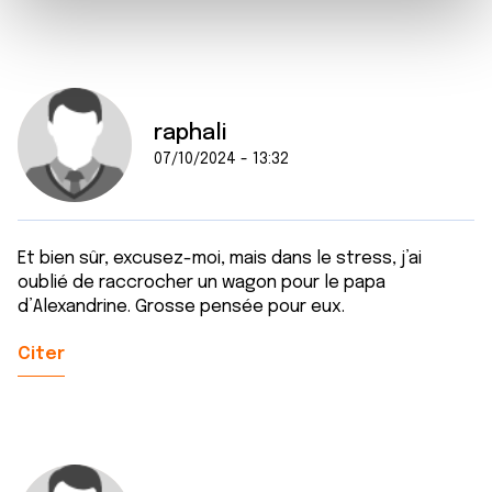
e
et les annonces, d'offrir des fonctionnalités relatives aux
m
médias sociaux et d'analyser notre trafic. Nous
e
partageons également des informations sur l'utilisation de
n
notre site avec nos partenaires de médias sociaux, de
t
publicité et d'analyse, qui peuvent combiner celles-ci
raphali
avec d'autres informations que vous leur avez fournies
07/10/2024 - 13:32
ou qu'ils ont collectées lors de votre utilisation de leurs
services.
Et bien sûr, excusez-moi, mais dans le stress, j’ai
oublié de raccrocher un wagon pour le papa
d’Alexandrine. Grosse pensée pour eux.
Citer