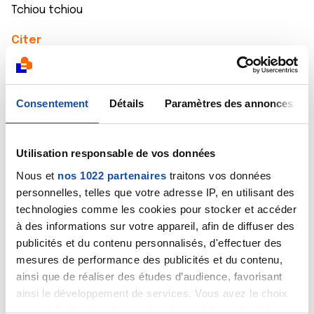
Tchiou tchiou
Citer
Consentement
Détails
Paramètres des annonces
raphali
Utilisation responsable de vos données
07/10/2024 - 10:54
Nous et
nos 1022 partenaires
traitons vos données
personnelles, telles que votre adresse IP, en utilisant des
technologies comme les cookies pour stocker et accéder
Merci beaucoup pour votre soutien, ça fait chaud au
à des informations sur votre appareil, afin de diffuser des
cœur.
publicités et du contenu personnalisés, d'effectuer des
Suis en place.
mesures de performance des publicités et du contenu,
❤️ sur vous
ainsi que de réaliser des études d’audience, favorisant
ainsi le développement de services. Vous avez le choix
Citer
quant à l'utilisation de vos données et à leurs finalités.