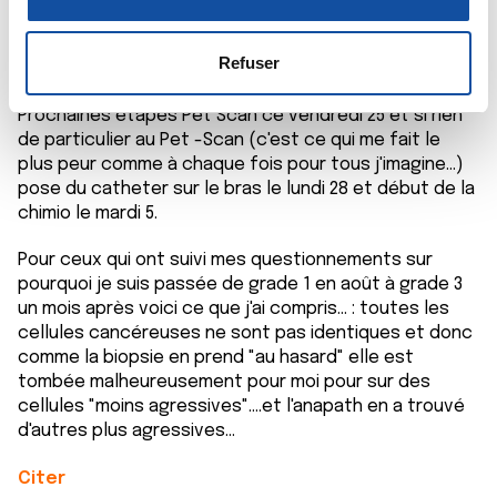
n
la
section « Détails »
. Vous pouvez modifier ou retirer
Bonjour et merci, RV oncologue très bien passé, dame
s
votre consentement à tout moment à partir de la
charmante et pédagogue qui m'a tout bien expliqué et
e
déclaration sur les cookies.
Refuser
donc rassurée (ça ne change rien sur le fond mais
n
c'est bien d'avoir un bon feeling avec son médecin...).
t
Les cookies nous permettent de personnaliser le contenu
Prochaines étapes Pet Scan ce vendredi 25 et si rien
e
de particulier au Pet -Scan (c'est ce qui me fait le
et les annonces, d'offrir des fonctionnalités relatives aux
plus peur comme à chaque fois pour tous j'imagine...)
m
médias sociaux et d'analyser notre trafic. Nous
pose du catheter sur le bras le lundi 28 et début de la
e
partageons également des informations sur l'utilisation de
chimio le mardi 5.
n
notre site avec nos partenaires de médias sociaux, de
t
publicité et d'analyse, qui peuvent combiner celles-ci
Pour ceux qui ont suivi mes questionnements sur
avec d'autres informations que vous leur avez fournies
pourquoi je suis passée de grade 1 en août à grade 3
ou qu'ils ont collectées lors de votre utilisation de leurs
un mois après voici ce que j'ai compris... : toutes les
services.
cellules cancéreuses ne sont pas identiques et donc
comme la biopsie en prend "au hasard" elle est
tombée malheureusement pour moi pour sur des
cellules "moins agressives"....et l'anapath en a trouvé
d'autres plus agressives...
Citer