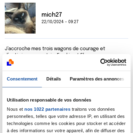
mich27
22/10/2024 - 09:27
J’accroche mes trois wagons de courage et
d’optimisme pour Jojo, Frankie et Flora en provenance
de Normandie et sous le soleil ce matin 🌞🚃🍀🚃💪🚃🌸
Belle journée à tous(tes)
Consentement
Détails
Paramètres des annonces
Citer
Utilisation responsable de vos données
Nous et
nos 1022 partenaires
traitons vos données
personnelles, telles que votre adresse IP, en utilisant des
Nana80
technologies comme les cookies pour stocker et accéder
à des informations sur votre appareil, afin de diffuser des
22/10/2024 - 10:13