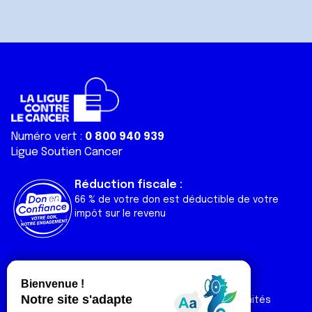
Numéro vert :
0 800 940 939
Ligue Soutien Cancer
Réduction fiscale :
66 % de votre don est déductible de votre
impôt sur le revenu
Liens utiles
Espaces
Nos actualités
Forum
Nos publications
Espace Ligue & comités