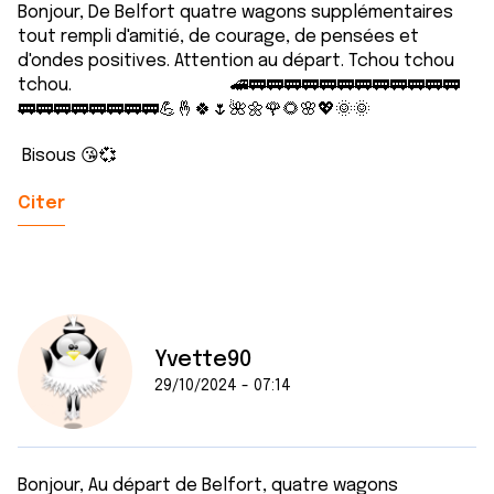
Bonjour, De Belfort quatre wagons supplémentaires
tout rempli d'amitié, de courage, de pensées et
d'ondes positives. Attention au départ. Tchou tchou
tchou. 🚄🚃🚃🚃🚃🚃🚃🚃🚃🚃🚃🚃🚃
🚃🚃🚃🚃🚃🚃🚃🚃💪🤞🍀🌷🌺🌼🌹🌻🌸💖🌞🌞
Bisous 😘💞
Citer
Yvette90
29/10/2024 - 07:14
Bonjour, Au départ de Belfort, quatre wagons