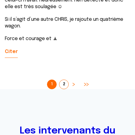
celui-ci n’avait heureusement rien détecté et donc
elle est très soulagée ☺️
Si il s’agit d’une autre CHRIS, je rajoute un quatrième
wagon.
Force et courage et 🧘
Citer
1
2
Les intervenants du