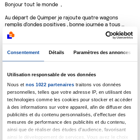
Bonjour tout le monde ,
Au départ de Quimper je rajoute quatre wagons
remplis d'ondes positives , bonne journée a tous ...
Citer
Consentement
Détails
Paramètres des annonces
Utilisation responsable de vos données
mich27
Nous et
nos 1022 partenaires
traitons vos données
29/10/2024 - 07:57
personnelles, telles que votre adresse IP, en utilisant des
technologies comme les cookies pour stocker et accéder
à des informations sur votre appareil, afin de diffuser des
publicités et du contenu personnalisés, d'effectuer des
Quatre wagons de courage et de pensées positives
mesures de performance des publicités et du contenu,
en partance de Normandie rejoignent le petit train ce
ainsi que de réaliser des études d’audience, favorisant
matin. Belle journée à tous
ainsi le développement de services. Vous avez le choix