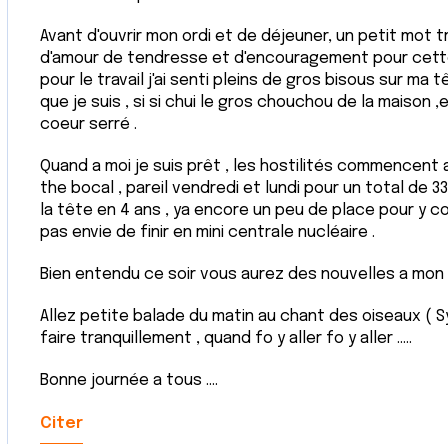
Avant d'ouvrir mon ordi et de déjeuner, un petit mot trô
d'amour de tendresse et d'encouragement pour cette 
pour le travail j'ai senti pleins de gros bisous sur m
que je suis , si si chui le gros chouchou de la maison ,e
coeur serré .
Quand a moi je suis prêt , les hostilités commencent a
the bocal , pareil vendredi et lundi pour un total de 
la tête en 4 ans , ya encore un peu de place pour y coll
pas envie de finir en mini centrale nucléaire .
Bien entendu ce soir vous aurez des nouvelles a mon 
Allez petite balade du matin au chant des oiseaux ( Syl
faire tranquillement , quand fo y aller fo y aller .....
Bonne journée a tous ....
Citer