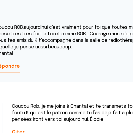
oucou ROB,aujourd'hui c'est vraiment pour toi que toutes m
ense très très fort à toi et à mme ROB ...Courage mon rob 
ous tes amis du K t'accompagne dans la salle de radiothérapi
aquelle je pense aussi beaucoup.
hantal
épondre
Coucou Rob, je me joins à Chantal et te transmets to
foutu K qui est le patron comme tu l’as déjà fait a pl
pensées iront vers toi aujourd’hui. Élodie
Citer