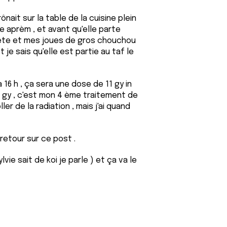
nait sur la table de la cuisine plein
aprèm , et avant qu'elle parte
a tête et mes joues de gros chouchou
t je sais qu'elle est partie au taf le
 16 h , ça sera une dose de 11 gy in
33 gy , c'est mon 4 ème traitement de
er de la radiation , mais j'ai quand
retour sur ce post .
vie sait de koi je parle ) et ça va le