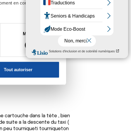
moment en consultant la
es à plusieurs mètres près
Marketing
n et mes pensées les plus positives
s spécifiques (empreintes
, reportez-vous à la
section «
claration sur les cookies.
Tout autoriser
nnalités relatives aux médias
on de notre site avec nos
 d'autres informations que
nne cartouche dans la tête , bien
de suite a la descente du taxi (
 un peu tourniqueti tourniqueton