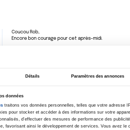
Coucou Rob,
Encore bon courage pour cet après-midi.
Citer
Détails
Paramètres des annonces
vos données
Bonjour,
Tous entassés dans la salle d’attente j’adore l’idée.
es
traitons vos données personnelles, telles que votre adresse IP,
Pensées positives au max pour toi Rob.
es pour stocker et accéder à des informations sur votre appareil
sonnalisés, d'effectuer des mesures de performance des publicité
Citer
e, favorisant ainsi le développement de services. Vous avez le ch