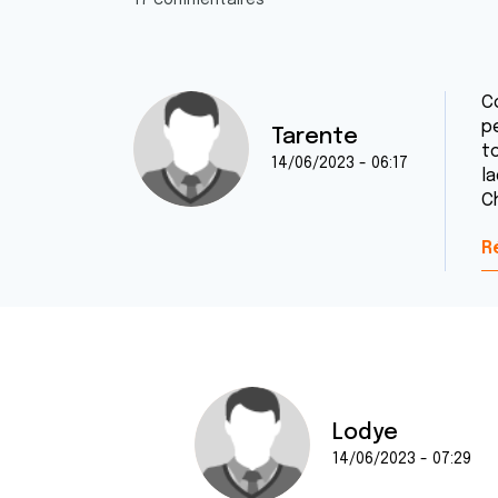
17 commentaires
C
p
Tarente
t
14/06/2023 - 06:17
l
C
R
Lodye
14/06/2023 - 07:29