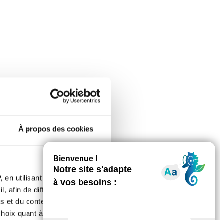
À propos des cookies
 en utilisant des
, afin de diffuser des
s et du contenu, ainsi que de
oix quant à l'utilisation de