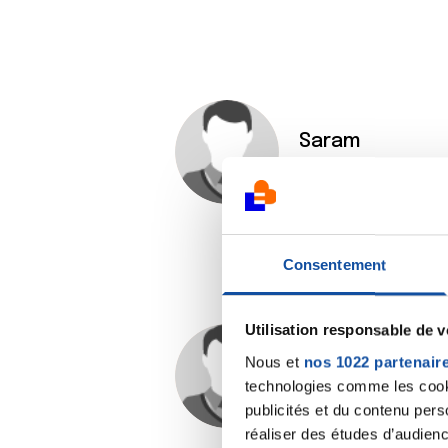
Saram
14/06/2023 - 09:26
Consentement
Utilisation responsable de 
Nous et
nos 1022 partenair
K-Ro
technologies comme les cooki
14/06/2023 - 12:34
publicités et du contenu per
réaliser des études d’audienc