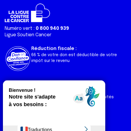
Numéro vert :
0 800 940 939
Ligue Soutien Cancer
Réduction fiscale :
66 % de votre don est déductible de votre
impôt sur le revenu
Liens utiles
Espaces
Nos actualités
Forum
Nos publications
Espace Ligue & comités
Contact
Espace chercheur
Devenir partenaire
Espace presse
Magazine Vivre
Intranet