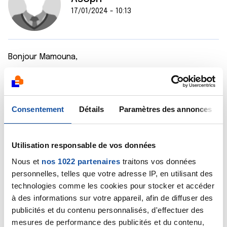
17/01/2024 - 10:13
Bonjour Mamouna,
Je voulais vous écrire plus tôt, toutes mes pensées
sont avec vous !!! Courage à vous !!! Plein d’ondes
positives et de force !!!
Consentement
Détails
Paramètres des annonces
Citer
Utilisation responsable de vos données
Nous et
nos 1022 partenaires
traitons vos données
personnelles, telles que votre adresse IP, en utilisant des
technologies comme les cookies pour stocker et accéder
pepitocrame
à des informations sur votre appareil, afin de diffuser des
17/01/2024 - 16:44
publicités et du contenu personnalisés, d'effectuer des
mesures de performance des publicités et du contenu,